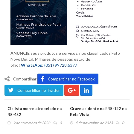
ANUNCIE
seus produtos e serviços,
nos classificados Fato
Novo Digital. M
ilhares de pessoas estão de
olho!
WhatsApp:
(051) 99728.6377
Compartilhar
Compartilhar no Facebook
Compartilhar no Twitter
Ciclista morre atropelado na
Grave acidente na ERS-122 na
RS-452
Bela Vista
9 de novembro de 2023
0
9 de novembro de 2023
0