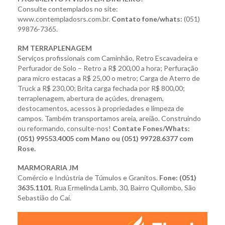
Consulte contemplados no site:
www.contempladosrs.com.br.
Contato fone/whats:
(051)
99876-7365.
RM TERRAPLENAGEM
Serviços profissionais com Caminhão, Retro Escavadeira e
Perfurador de Solo – Retro a R$ 200,00 a hora; Perfuração
para micro estacas a R$ 25,00 o metro;
Carga de Aterro de
Truck
a R$ 230,00; Brita carga fechada por R$ 800,00;
terraplenagem, abertura de açúdes, drenagem,
destocamentos, acessos à propriedades e limpeza de
campos. Também transportamos areia, areião. Construindo
ou reformando, consulte-nos!
Contate Fones/Whats:
(051) 99553.4005 com Mano ou (051) 99728.6377 com
Rose.
MARMORARIA JM
Comércio e Indústria de Túmulos e Granitos.
Fone: (051)
3635.1101
. Rua Ermelinda
Lamb, 30, Bairro Quilombo,
São
Sebastião do Caí.