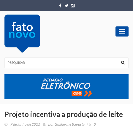
Toggl
navig
Projeto incentiva a produção de leite
7 de junho de 2021
por
Guilherme Baptista
0