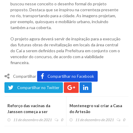
buscou nesse conceito o desenho formal do projeto
proposto. Destaca que se inspirou na correnteza presente
no rio, transportando para a cidade. As imagens projetam,
por exemplo, quiosques e mobiliário urbano, incluindo
também a rua coberta.
O projeto agora deverá servir de inspiração para a execução
das futuras obras de revitalização em locais da área central
do Caí a serem definidos pela Prefeitura em conjunto com o
vencedor do concurso, de acordo com a viabilidade
financeira.
Compartilhar
Compartilhar no Facebook
Compartilhar no Twitter
Reforço das vacinas da
Montenegro vai criar a Casa
Janssen começa a ser
do Artesão
aplicado neste sábado em
11 de dezembro de 2021
0
11 de dezembro de 2021
0
Montenegro