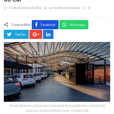
11 de dezembro de 2021
por
Guilherme Baptista
0
Compartilhar
Facebook
Whatsapp
Twitter
Projeto do jovem caiense, que é estudante de arquitetura e urbanismo da
Unisinos, recebeu 49% dos votos - Crédito: CDL