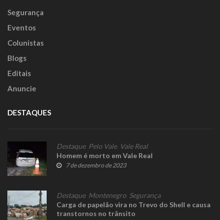
Segurança
Eventos
Colunistas
Blogs
Editais
Anuncie
DESTAQUES
Destaque
,
Pelo Vale
,
Vale Real
Homem é morto em Vale Real
7 de dezembro de 2023
Destaque
,
Montenegro
,
Segurança
Carga de papelão vira no Trevo do Shell e causa
transtornos no trânsito