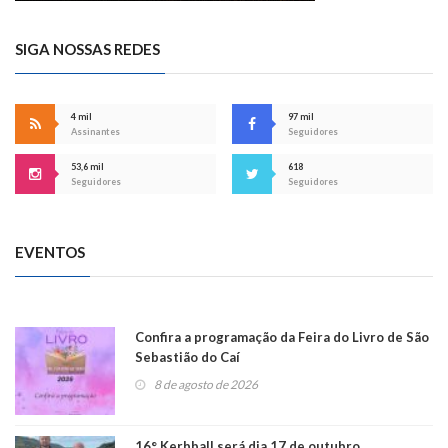
SIGA NOSSAS REDES
4 mil
97 mil
Assinantes
Seguidores
53,6 mil
618
Seguidores
Seguidores
EVENTOS
Confira a programação da Feira do Livro de São
Sebastião do Caí
8 de agosto de 2026
16° Kerbball será dia 17 de outubro