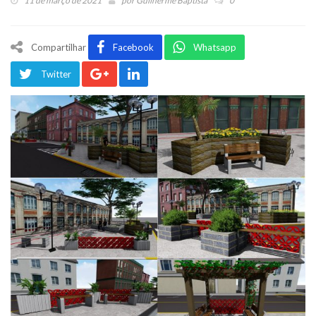
11 de março de 2021
por
Guilherme Baptista
0
Compartilhar
Facebook
Whatsapp
Twitter