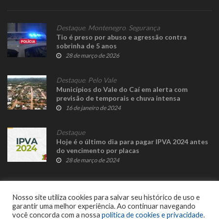
Destaque
,
Montenegro
,
Segurança
Tio é preso por abuso e agressão contra
sobrinha de 5 anos
28 de março de 2026
Destaque
,
Pelo Vale
Municípios do Vale do Caí em alerta com
previsão de temporais e chuva intensa
16 de janeiro de 2024
Destaque
Hoje é o último dia para pagar IPVA 2024 antes
do vencimento por placas
28 de março de 2024
Nosso site utiliza cookies para salvar seu histórico de uso e
garantir uma melhor experiência. Ao continuar navegando
você concorda com a nossa
política de cookies e privacidade
.