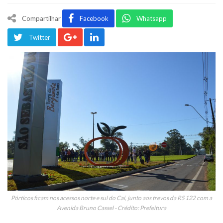
Compartilhar
Facebook
Whatsapp
Twitter
Pórticos ficam nos acessos norte e sul do Caí, junto aos trevos da RS 122 com a
Avenida Bruno Cassel - Crédito: Prefeitura