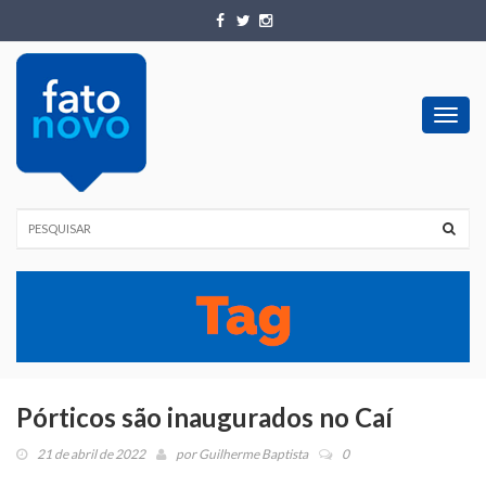
Toggl
navig
Pórticos são inaugurados no Caí
21 de abril de 2022
por
Guilherme Baptista
0