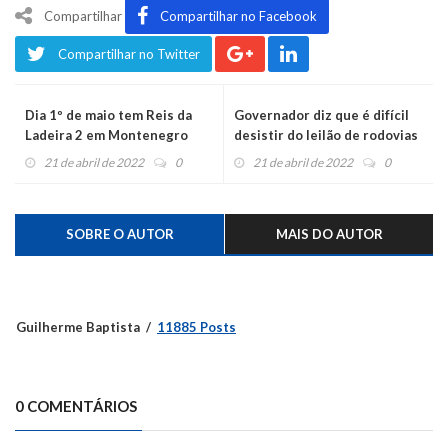
Compartilhar
Compartilhar no Facebook
Compartilhar no Twitter
Dia 1º de maio tem Reis da
Governador diz que é difícil
Ladeira 2 em Montenegro
desistir do leilão de rodovias
e que pedágio poderia ser de
21 de abril de 2022
0
21 de abril de 2022
0
13 reais
SOBRE O AUTOR
MAIS DO AUTOR
Guilherme Baptista
11885 Posts
0 COMENTÁRIOS