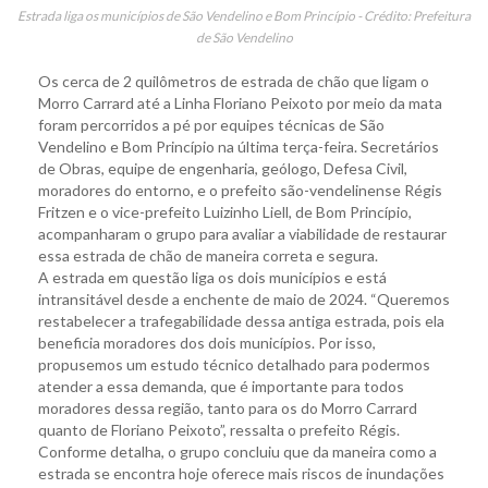
Estrada liga os municípios de São Vendelino e Bom Princípio - Crédito: Prefeitura
de São Vendelino
Os cerca de 2 quilômetros de estrada de chão que ligam o
Morro Carrard até a Linha Floriano Peixoto por meio da mata
foram percorridos a pé por equipes técnicas de São
Vendelino e Bom Princípio na última terça-feira. Secretários
de Obras, equipe de engenharia, geólogo, Defesa Civil,
moradores do entorno, e o prefeito são-vendelinense Régis
Fritzen e o vice-prefeito Luizinho Liell, de Bom Princípio,
acompanharam o grupo para avaliar a viabilidade de restaurar
essa estrada de chão de maneira correta e segura.
A estrada em questão liga os dois municípios e está
intransitável desde a enchente de maio de 2024. “Queremos
restabelecer a trafegabilidade dessa antiga estrada, pois ela
beneficia moradores dos dois municípios. Por isso,
propusemos um estudo técnico detalhado para podermos
atender a essa demanda, que é importante para todos
moradores dessa região, tanto para os do Morro Carrard
quanto de Floriano Peixoto”, ressalta o prefeito Régis.
Conforme detalha, o grupo concluiu que da maneira como a
estrada se encontra hoje oferece mais riscos de inundações