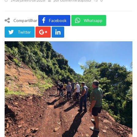
14 de janeiro de 2026
por
Guilherme Baptista
0
Compartilhar
Facebook
Whatsapp
Twitter