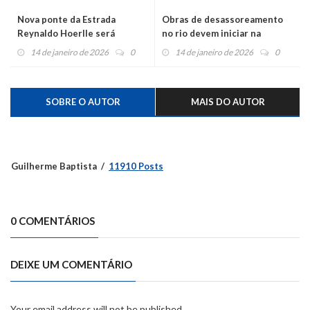
Nova ponte da Estrada
Obras de desassoreamento
Reynaldo Hoerlle será
no rio devem iniciar na
inaugurada nesta quinta-
segunda-feira
14 de janeiro de 2026
0
14 de janeiro de 2026
0
feira
SOBRE O AUTOR
MAIS DO AUTOR
Guilherme Baptista
11910 Posts
0 COMENTÁRIOS
DEIXE UM COMENTÁRIO
Your email address will not be published.