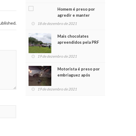
Chegada do Papai Noel
Homem é preso por
agredir e manter
mulher em cárcere
ublished.
18 de dezembro de 2021
privado
Mais chocolates
apreendidos pela PRF
são entregues a
crianças no Natal
19 de dezembro de 2021
Solidário
Motorista é preso por
embriaguez após
acidente com dois
feridos
19 de dezembro de 2021