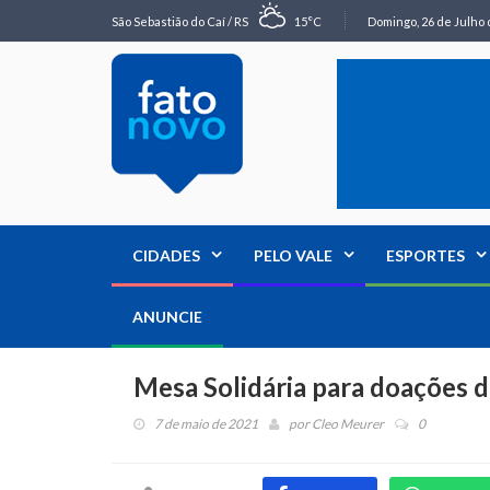
São Sebastião do Caí / RS
15°C
Domingo, 26 de Julho 
CIDADES
PELO VALE
ESPORTES
ANUNCIE
Mesa Solidária para doações d
7 de maio de 2021
por
Cleo Meurer
0