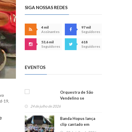
SIGA NOSSAS REDES
4 mil
97 mil
Assinantes
Seguidores
53,6 mil
618
Seguidores
Seguidores
EVENTOS
Orquestra de São
va
Vendelino se
d-19,
apresenta na
24 de julho de 2026
Alemanha
e
Banda Hopus lança
clip cantado em
alemão e inglês