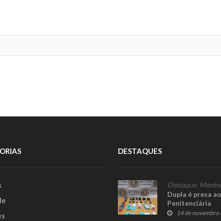
ORIAS
DESTAQUES
s
Destaque
,
Monte
Dupla é presa a
le
Penitenciária
14 de novembro 
es