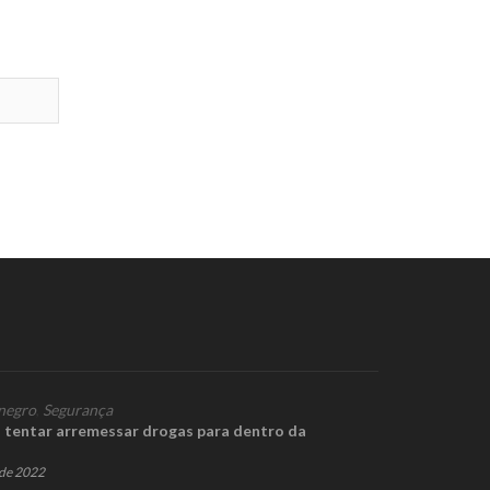
negro
,
Segurança
o tentar arremessar drogas para dentro da
de 2022