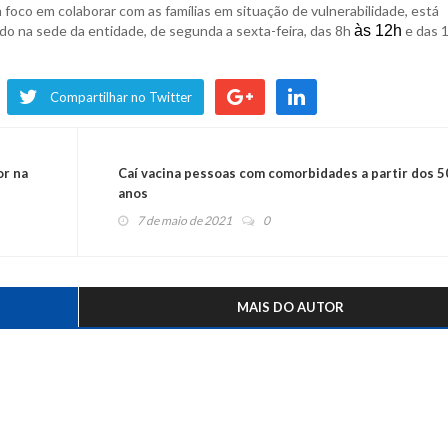
oco em colaborar com as famílias em situação de vulnerabilidade, está
o na sede da entidade, de segunda a sexta-feira, das 8h
às 12h
e das 
Compartilhar no Twitter
or na
Caí vacina pessoas com comorbidades a partir dos 5
anos
7 de maio de 2021
0
MAIS DO AUTOR