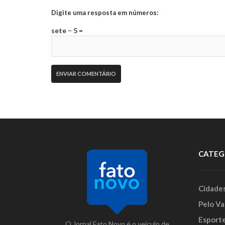
Digite uma resposta em números:
sete − 5 =
CATEG
Cidade
Pelo Va
Esport
O Jornal Fato Novo é o veículo de