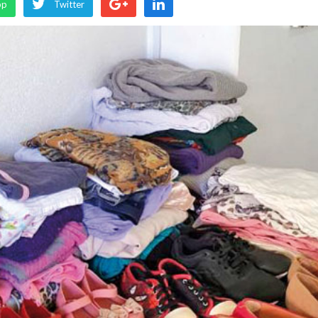
pp
Twitter