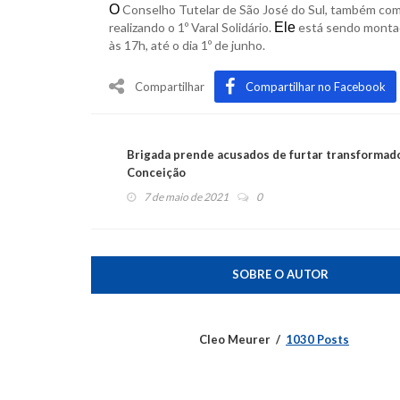
O
Conselho Tutelar de São José do Sul, também com f
realizando o 1º Varal Solidário.
Ele
está sendo montad
às 17h, até o dia 1º de junho.
Compartilhar
Compartilhar no Facebook
Brigada prende acusados de furtar transformad
Conceição
7 de maio de 2021
0
SOBRE O AUTOR
Cleo Meurer
1030 Posts