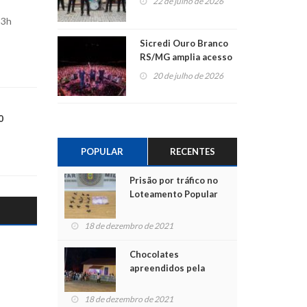
22 de julho de 2026
13h
Sicredi Ouro Branco
RS/MG amplia acesso
ao show dos 45 anos
20 de julho de 2026
para mais associados
0
POPULAR
RECENTES
Prisão por tráfico no
Loteamento Popular
18 de dezembro de 2021
Chocolates
apreendidos pela
Polícia são entregues
para crianças na
18 de dezembro de 2021