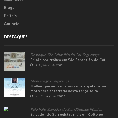
Blogs
Editais
Anuncie
DESTAQUES
Destaque
,
São Sebastião do Caí
,
Segurança
Prisão por tráfico em São Sebastião do Caí
1 de janeiro de 2025
Montenegro
,
Segurança
Mulher que morreu após ser atropelada por
moto será enterrada nesta terça-feira
27 de março de 2023
Pelo Vale
,
Salvador do Sul
,
Utilidade Pública
Salvador do Sul registra mais um óbito por