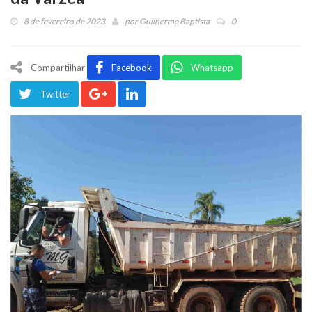
8 de fevereiro de 2023
por
Guilherme Baptista
0
Compartilhar
Facebook
Whatsapp
Twitter