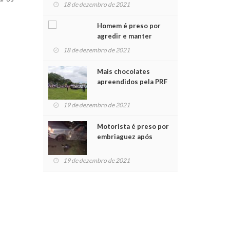
para crianças na
18 de dezembro de 2021
Chegada do Papai Noel
Homem é preso por
agredir e manter
mulher em cárcere
18 de dezembro de 2021
privado
Mais chocolates
apreendidos pela PRF
são entregues a
crianças no Natal
19 de dezembro de 2021
Solidário
Motorista é preso por
embriaguez após
acidente com dois
feridos
19 de dezembro de 2021