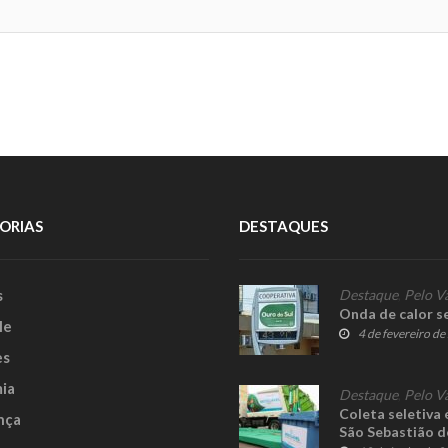
ORIAS
DESTAQUES
s
Destaque
,
Pelo V
Onda de calor s
le
4 de fevereiro d
es
ia
Destaque
,
Pelo V
Coleta seletiva
nça
São Sebastião d