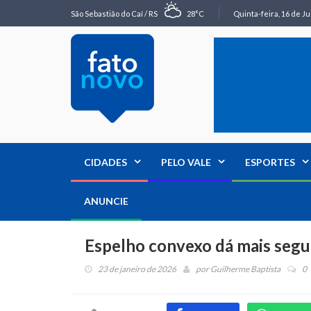
São Sebastião do Caí / RS
28°C
Quinta-feira, 16 de Ju
CIDADES
PELO VALE
ESPORTES
ANUNCIE
Espelho convexo dá mais segu
23 de janeiro de 2026
por
Guilherme Baptista
0