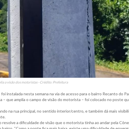
ia a visão dos motoristas - Crédito: Prefeitura
 foi instalada nesta semana na via de acesso para o bairro Recanto do Pa
– que amplia o campo de visão do motorista – foi colocado no poste que
do na rua principal, no sentido interior/centro, e também dá mais visibil
te.
 resolve a dificuldade de visão que o motorista tinha ao andar pela Côn
do bairro. “Como a ponte fica mais baixa, existe uma dificuldade de enxerg