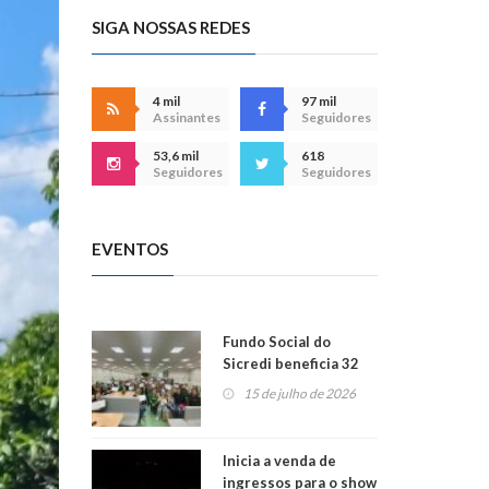
SIGA NOSSAS REDES
4 mil
97 mil
Assinantes
Seguidores
53,6 mil
618
Seguidores
Seguidores
EVENTOS
Fundo Social do
Sicredi beneficia 32
projetos em
15 de julho de 2026
Montenegro
Inicia a venda de
ingressos para o show