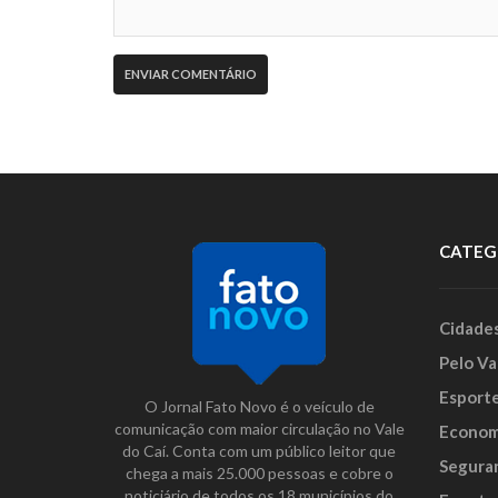
CATEG
Cidade
Pelo Va
Esport
O Jornal Fato Novo é o veículo de
comunicação com maior circulação no Vale
Econom
do Caí. Conta com um público leitor que
Segura
chega a mais 25.000 pessoas e cobre o
noticiário de todos os 18 municípios do