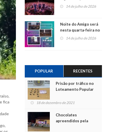
do Jota Quest nos 45
14 de julho de 2026
anos da Sicredi Ouro
Branco RS/MG
Noite do Amigo será
nesta quarta-feira no
Centro de Cultura de
14 de julho de 2026
São Sebastião do Caí
POPULAR
RECENTES
Prisão por tráfico no
Loteamento Popular
raíso,
 fica
18 de dezembro de 2021
idade
Chocolates
apreendidos pela
ego,
Polícia são entregues
ar os