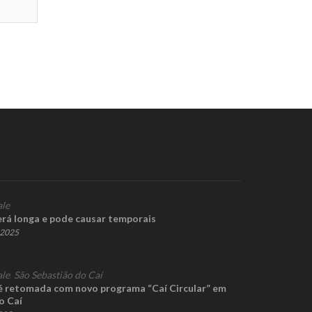
ale
erá longa e pode causar temporais
e 2025
ale
,
São Sebastião do Caí
 é retomada com novo programa “Caí Circular” em
o Caí