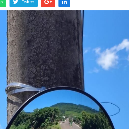
pp
Twitter