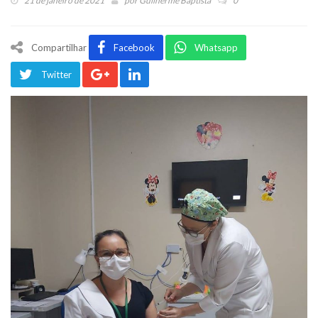
21 de janeiro de 2021
por
Guilherme Baptista
0
Compartilhar
Facebook
Whatsapp
Twitter