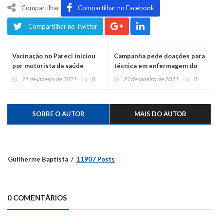
Compartilhar
Compartilhar no Facebook
Compartilhar no Twitter
Vacinação no Pareci iniciou
Campanha pede doações para
por motorista da saúde
técnica em enfermagem do
Hospital do Caí
21 de janeiro de 2021
0
21 de janeiro de 2021
0
SOBRE O AUTOR
MAIS DO AUTOR
Guilherme Baptista
11907 Posts
0 COMENTÁRIOS