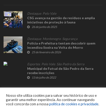
Destaque
,
Pelo Vale
CSG avança na gestão de resíduos e amplia
iniciativas de proteção à fauna
26 de junho de 2025
Destaque
,
Montenegro
,
Segurança
Polícia e Prefeitura tentam descobrir quem
incendiou lixeira na Volta do Morro
25 de fevereiro de 2026
Esportes
,
Pelo Vale
,
São Pedro da Serra
Municipal de Futsal de São Pedro da Serra
recebe inscrições
13 de julho de 2022
Nosso site utiliza cookies para salvar seu histórico de uso e
garantir uma melhor experiência. Ao continuar navegando
você concorda com a nossa
política de cookies e privacidade
.