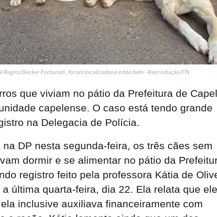
ual Regina Becker Fortunati , foram localizados e estão bem - Reprodução/FN
ros que viviam no pátio da Prefeitura de Cape
munidade capelense. O caso está tendo grande
istro na Delegacia de Polícia.
a na DP nesta segunda-feira, os três cães sem
avam dormir e se alimentar no pátio da Prefeitu
o registro feito pela professora Kátia de Oliv
última quarta-feira, dia 22. Ela relata que el
ela inclusive auxiliava financeiramente com