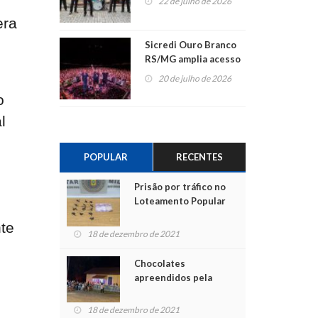
22 de julho de 2026
era
Sicredi Ouro Branco
RS/MG amplia acesso
ao show dos 45 anos
20 de julho de 2026
para mais associados
o
l
POPULAR
RECENTES
Prisão por tráfico no
Loteamento Popular
te
18 de dezembro de 2021
Chocolates
apreendidos pela
Polícia são entregues
para crianças na
18 de dezembro de 2021