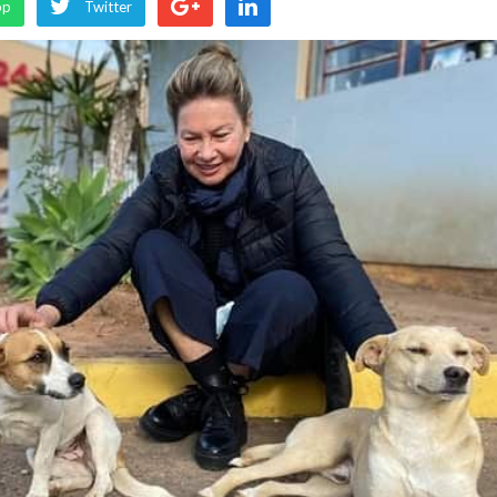
pp
Twitter