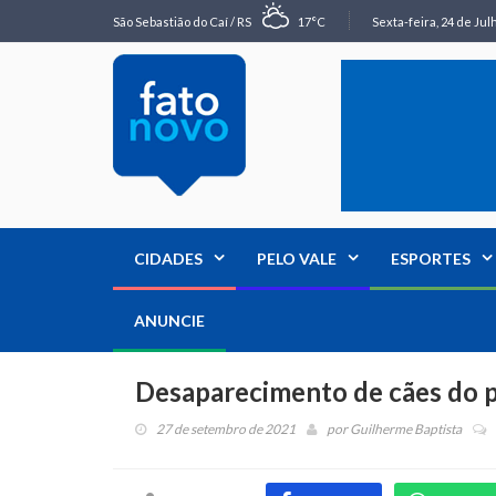
São Sebastião do Caí / RS
17°C
Sexta-feira, 24 de Jul
CIDADES
PELO VALE
ESPORTES
ANUNCIE
Desaparecimento de cães do pá
27 de setembro de 2021
por
Guilherme Baptista