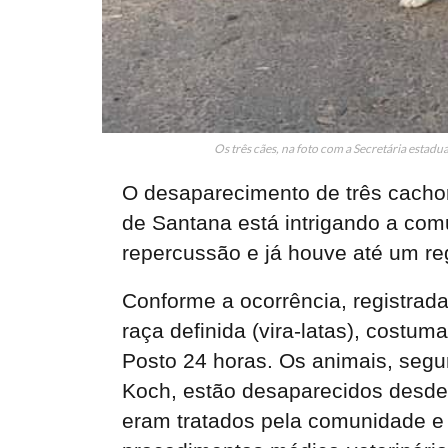
Os três cães, na foto com a Secretária estad
O desaparecimento de três cachor
de Santana está intrigando a co
repercussão e já houve até um reg
Conforme a ocorrência, registrad
raça definida (vira-latas), costum
Posto 24 horas. Os animais, segund
Koch, estão desaparecidos desde a 
eram tratados pela comunidade e 