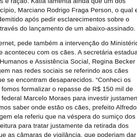
s e ração. Kátia lamenta ainda que um dos
cípio, Marciano Rodrigo Fraga Person, o qual 
demitido após pedir esclarecimentos sobre o
través do lançamento de um abaixo-assinado.
ernet, pede também a intervenção do Ministéri
ue aconteceu com os cães. A secretária estadua
s Humanos e Assistência Social, Regina Becker
em nas redes sociais se referindo aos cães
ue se encontram desaparecidos. “Conheci os
 fomos formalizar o repasse de R$ 150 mil de
ederal Marcelo Moraes para investir justamen
mos saber onde estão os cães, prefeito Alfredo
gem ela referiu que na véspera do sumiço dos
itura para tratar justamente da retirada dos
que as câmaras de vigilância, que poderiam dar