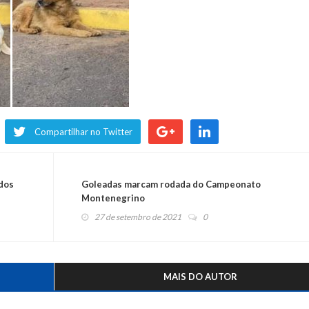
Compartilhar no Twitter
 dos
Goleadas marcam rodada do Campeonato
Montenegrino
27 de setembro de 2021
0
MAIS DO AUTOR