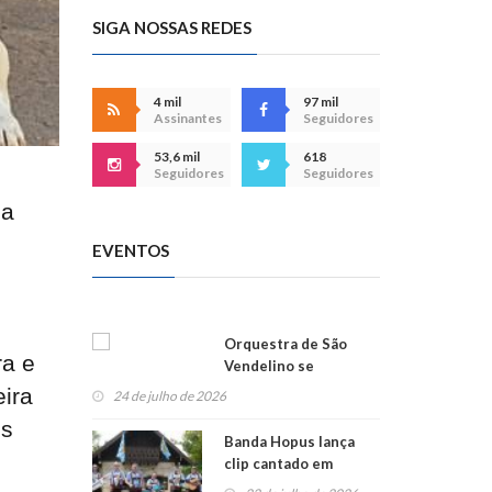
SIGA NOSSAS REDES
4 mil
97 mil
Assinantes
Seguidores
53,6 mil
618
Seguidores
Seguidores
la
EVENTOS
Orquestra de São
ra e
Vendelino se
apresenta na
eira
24 de julho de 2026
Alemanha
es
Banda Hopus lança
clip cantado em
alemão e inglês