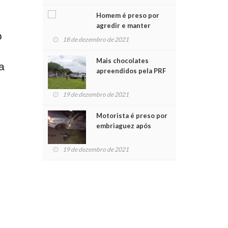
Chegada do Papai Noel
Homem é preso por
agredir e manter
o
mulher em cárcere
18 de dezembro de 2021
privado
Mais chocolates
a
apreendidos pela PRF
são entregues a
crianças no Natal
19 de dezembro de 2021
Solidário
Motorista é preso por
embriaguez após
acidente com dois
feridos
19 de dezembro de 2021