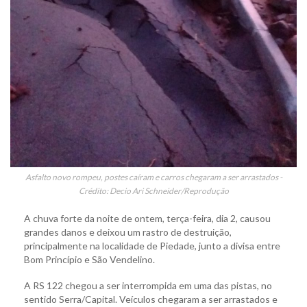
Asfalto novo rompeu, postes caíram e carros chegaram a ser arrastados -
Crédito: Decio Ari Schneider/Reprodução
A chuva forte da noite de ontem, terça-feira, dia 2, causou
grandes danos e deixou um rastro de destruição,
principalmente na localidade de Piedade, junto a divisa entre
Bom Princípio e São Vendelino.
A RS 122 chegou a ser interrompida em uma das pistas, no
sentido Serra/Capital. Veículos chegaram a ser arrastados e