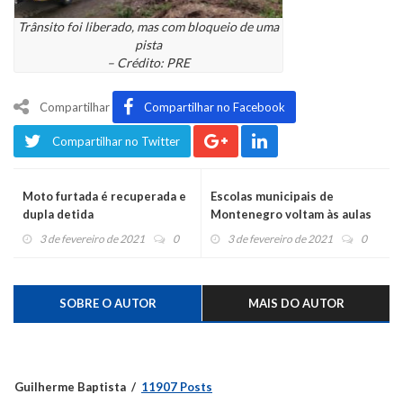
Trânsito foi liberado, mas com bloqueio de uma
pista
– Crédito: PRE
Compartilhar
Compartilhar no Facebook
Compartilhar no Twitter
Moto furtada é recuperada e
Escolas municipais de
dupla detida
Montenegro voltam às aulas
em 8 de março
3 de fevereiro de 2021
0
3 de fevereiro de 2021
0
SOBRE O AUTOR
MAIS DO AUTOR
Guilherme Baptista
11907 Posts