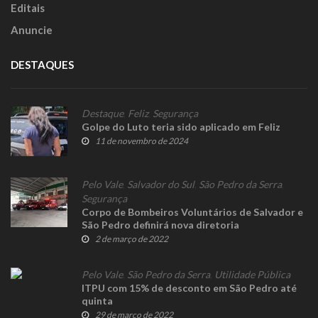
Editais
Anuncie
DESTAQUES
Destaque
,
Feliz
,
Segurança
Golpe do Luto teria sido aplicado em Feliz
11 de novembro de 2024
Pelo Vale
,
Salvador do Sul
,
São Pedro da Serra
,
Segurança
Corpo de Bombeiros Voluntários de Salvador e
São Pedro definirá nova diretoria
2 de março de 2022
Pelo Vale
,
São Pedro da Serra
,
Utilidade Pública
ITPU com 15% de desconto em São Pedro até
quinta
29 de março de 2022