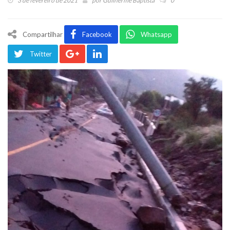
3 de fevereiro de 2021
por
Guilherme Baptista
0
Compartilhar
Facebook
Whatsapp
Twitter