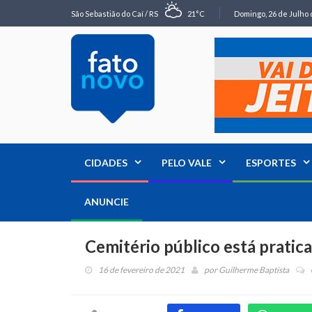
São Sebastião do Caí / RS
21°C
Domingo, 26 de Julho 
CIDADES
PELO VALE
ESPORTES
ANUNCIE
Cemitério público está pratic
16 de fevereiro de 2021
por
Guilherme Baptista