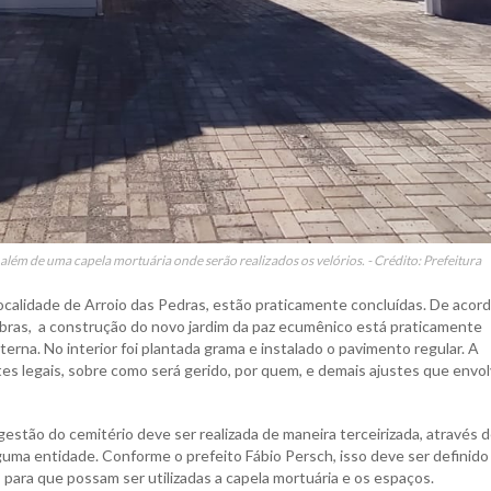
lém de uma capela mortuária onde serão realizados os velórios. - Crédito: Prefeitura
localidade de Arroio das Pedras, estão praticamente concluídas. De acor
bras, a construção do novo jardim da paz ecumênico está praticamente
xterna. No interior foi plantada grama e instalado o pavimento regular. A
tes legais, sobre como será gerido, por quem, e demais ajustes que envo
gestão do cemitério deve ser realizada de maneira terceirizada, através 
guma entidade. Conforme o prefeito Fábio Persch, isso deve ser definid
i, para que possam ser utilizadas a capela mortuária e os espaços.