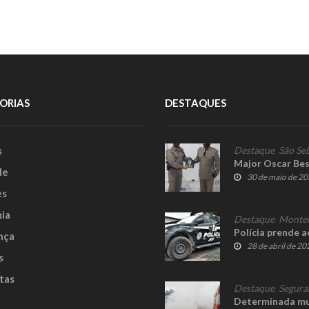
ORIAS
DESTAQUES
s
Destaque
,
São Se
Major Oscar Be
le
30 de maio de 2
es
ia
Destaque
,
Monte
Polícia prende a
nça
28 de abril de 20
s
tas
Destaque
,
Segura
Determinada mul