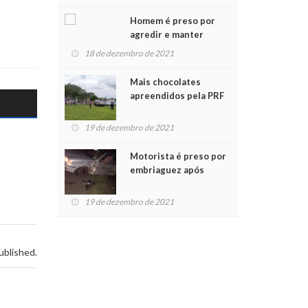
Chegada do Papai Noel
Homem é preso por
agredir e manter
mulher em cárcere
18 de dezembro de 2021
privado
Mais chocolates
apreendidos pela PRF
são entregues a
crianças no Natal
19 de dezembro de 2021
Solidário
Motorista é preso por
embriaguez após
acidente com dois
feridos
19 de dezembro de 2021
ublished.