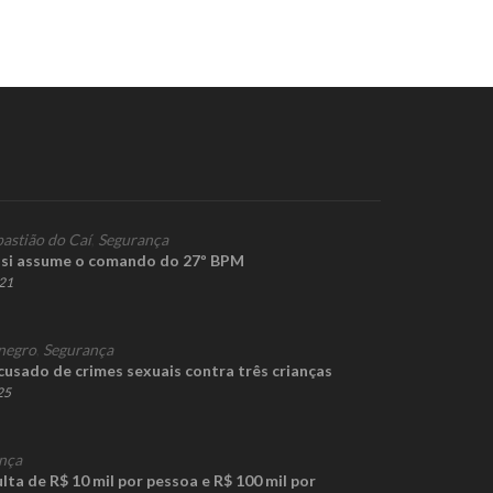
bastião do Caí
,
Segurança
ssi assume o comando do 27º BPM
021
negro
,
Segurança
cusado de crimes sexuais contra três crianças
25
nça
ta de R$ 10 mil por pessoa e R$ 100 mil por