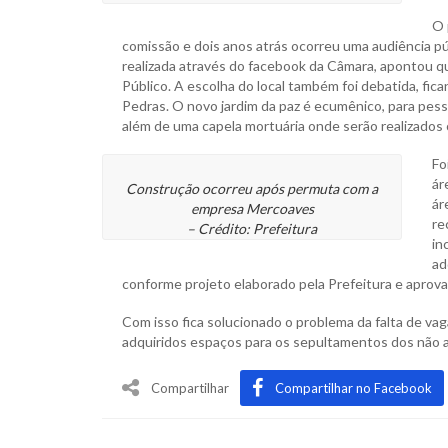
O 
comissão e dois anos atrás ocorreu uma audiência p
realizada através do facebook da Câmara, apontou q
Público. A escolha do local também foi debatida, fica
Pedras. O novo jardim da paz é ecumênico, para pess
além de uma capela mortuária onde serão realizados o
Fo
ár
Construção ocorreu após permuta com a
ár
empresa Mercoaves
re
– Crédito: Prefeitura
in
ad
conforme projeto elaborado pela Prefeitura e aprov
Com isso fica solucionado o problema da falta de vag
adquiridos espaços para os sepultamentos dos não 
Compartilhar
Compartilhar no Facebook