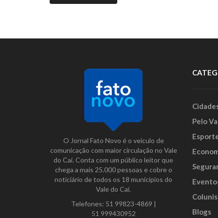
CATEG
Cidade
Pelo Va
Esport
O Jornal Fato Novo é o veículo de
comunicação com maior circulação no Vale
Econom
do Caí. Conta com um público leitor que
Segura
chega a mais 25.000 pessoas e cobre o
noticiário de todos os 18 municípios do
Evento
Vale do Caí.
Colunis
Telefones:
51 99823-4869
|
Blogs
51 999430952