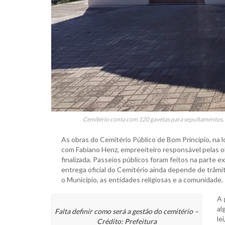
Cemitério conta com 120 gavetas para sepultamentos, a
As obras do Cemitério Público de Bom Princípio, na 
com Fabiano Henz, empreeiteiro responsável pelas o
finalizada. Passeios públicos foram feitos na parte e
entrega oficial do Cemitério ainda depende de trâmi
o Município, as entidades religiosas e a comunidade.
A 
al
Falta definir como será a gestão do cemitério –
le
Crédito: Prefeitura