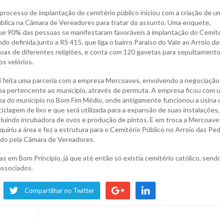
processo de implantação do cemitério público iniciou com a criação de u
ública na Câmara de Vereadores para tratar do assunto. Uma enquete,
ue 90% das pessoas se manifestaram favoráveis à implantação do Cemit
ndo definida junto a RS 415, que liga o bairro Paraíso do Vale ao Arroio da
oas de diferentes religiões, e conta com 120 gavetas para sepultamento
s velórios.
i feita uma parceria com a empresa Mercoaves, envolvendo a negociação
ea pertencente ao município, através de permuta. A empresa ficou com 
ea do município no Bom Fim Médio, onde antigamente funcionou a usina 
ciclagem de lixo e que será utilizada para a expansão de suas instalações,
cluindo incubadora de ovos e produção de pintos. E em troca a Mercoave
quiriu a área e fez a estrutura para o Cemitério Público no Arroio das Ped
ado pela Câmara de Vereadores.
as em Bom Princípio, já que até então só existia cemitério católico, send
associados.
Compartilhar no Twitter