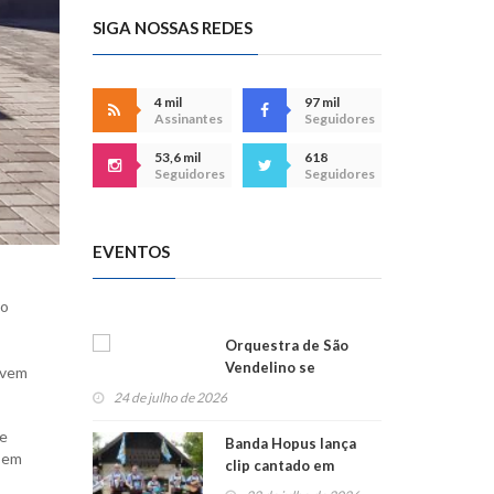
SIGA NOSSAS REDES
4 mil
97 mil
Assinantes
Seguidores
53,6 mil
618
Seguidores
Seguidores
EVENTOS
do
Orquestra de São
Vendelino se
lvem
apresenta na
24 de julho de 2026
Alemanha
de
Banda Hopus lança
o em
clip cantado em
alemão e inglês