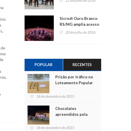
22 de julho de 2026
ma
Sicredi Ouro Branco
ério
RS/MG amplia acesso
s
ao show dos 45 anos
s,
20 de julho de 2026
para mais associados
 de
uma
de
POPULAR
RECENTES
s
Prisão por tráfico no
ras,
Loteamento Popular
o
18 de dezembro de 2021
Chocolates
apreendidos pela
Polícia são entregues
para crianças na
18 de dezembro de 2021