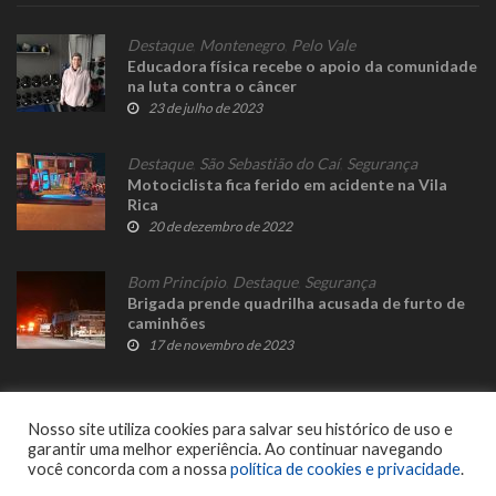
Destaque
,
Montenegro
,
Pelo Vale
Educadora física recebe o apoio da comunidade
na luta contra o câncer
23 de julho de 2023
Destaque
,
São Sebastião do Caí
,
Segurança
Motociclista fica ferido em acidente na Vila
Rica
20 de dezembro de 2022
Bom Princípio
,
Destaque
,
Segurança
Brigada prende quadrilha acusada de furto de
caminhões
17 de novembro de 2023
Nosso site utiliza cookies para salvar seu histórico de uso e
garantir uma melhor experiência. Ao continuar navegando
você concorda com a nossa
política de cookies e privacidade
.
© 2023 Fato Novo - Todos os direitos reservados. Desenvolvido por