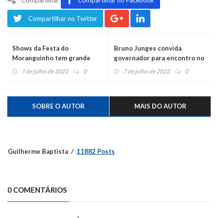
Compartilhar no Twitter
Shows da Festa do
Bruno Junges convida
Moranguinho tem grande
governador para encontro no
procura por ingressos
Vale do Caí
7 de julho de 2022
0
7 de julho de 2022
0
SOBRE O AUTOR
MAIS DO AUTOR
Guilherme Baptista
11882 Posts
0 COMENTÁRIOS