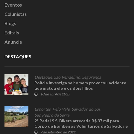
Eventos
Colunistas
Blogs
Editais
Anuncie
DESTAQUES
Destaque
,
São Vendelino
,
Segurança
Polícia investiga se homem provocou acidente
que matou ele e os dois filhos
10 de abril de 2025
Esportes
,
Pelo Vale
,
Salvador do Sul
,
São Pedro da Serra
2º Pedal S.S. Bikers arrecada R$ 37 mil para
Corpo de Bombeiros Voluntários de Salvador e
São Pedro
9 de setembro de 2022