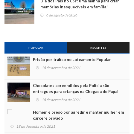
Dia dos Pais no CSP: uma manhã para criar
memórias inesquecíveis em família!
6 de agosto de 2026
POPULAR
RECENTES
Prisão por tráfico no Loteamento Popular
18 de dezembro de 2021
Chocolates apreendidos pela Polícia são
entregues para crianças na Chegada do Papai
Noel
18 de dezembro de 2021
Homem é preso por agredir e manter mulher em
cárcere privado
18 de dezembro de 2021