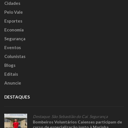
Cidades
Pelo Vale
Esportes
Economia
Segurança
Eventos
Colunistas
Blogs
Editais
Anuncie
DESTAQUES
Destaque
,
São Sebastião do Caí
,
Segurança
Bombeiros Voluntários Caienses participam de
curso de especialização junto à Marinha