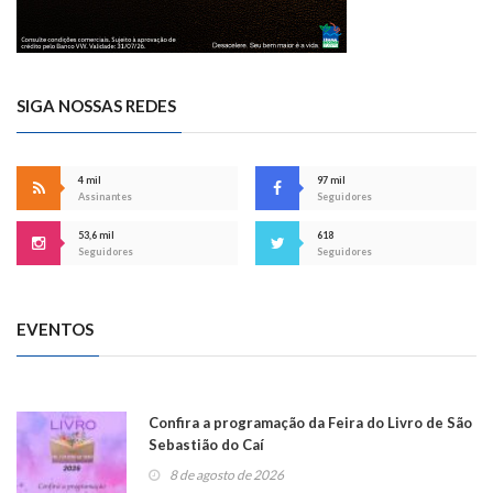
SIGA NOSSAS REDES
4 mil
97 mil
Assinantes
Seguidores
53,6 mil
618
Seguidores
Seguidores
EVENTOS
Confira a programação da Feira do Livro de São
Sebastião do Caí
8 de agosto de 2026