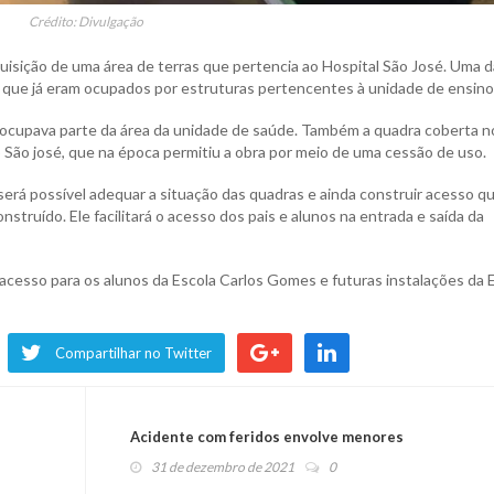
Crédito: Divulgação
aquisição de uma área de terras que pertencia ao Hospital São José. Uma 
s que já eram ocupados por estruturas pertencentes à unidade de ensino
e ocupava parte da área da unidade de saúde. Também a quadra coberta n
 São josé, que na época permitiu a obra por meio de uma cessão de uso.
erá possível adequar a situação das quadras e ainda construir acesso q
truído. Ele facilitará o acesso dos pais e alunos na entrada e saída da
acesso para os alunos da Escola Carlos Gomes e futuras instalações da
Compartilhar no Twitter
Acidente com feridos envolve menores
31 de dezembro de 2021
0