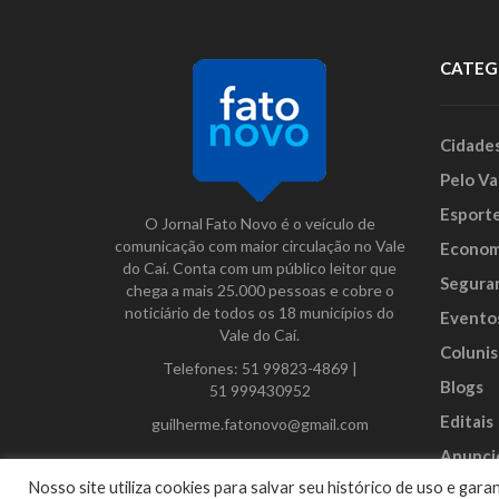
CATEG
Cidade
Pelo Va
Esport
O Jornal Fato Novo é o veículo de
comunicação com maior circulação no Vale
Econom
do Caí. Conta com um público leitor que
Segura
chega a mais 25.000 pessoas e cobre o
noticiário de todos os 18 municípios do
Evento
Vale do Caí.
Colunis
Telefones:
51 99823-4869
|
Blogs
51 999430952
Editais
guilherme.fatonovo@gmail.com
Anunci
Facebook
Instagram
Twitter
Nosso site utiliza cookies para salvar seu histórico de uso e ga