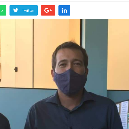
pp
Twitter