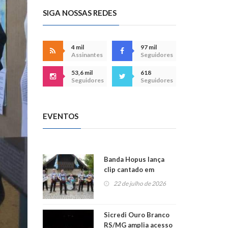
SIGA NOSSAS REDES
4 mil
97 mil
Assinantes
Seguidores
53,6 mil
618
Seguidores
Seguidores
EVENTOS
Banda Hopus lança
clip cantado em
alemão e inglês
22 de julho de 2026
Sicredi Ouro Branco
RS/MG amplia acesso