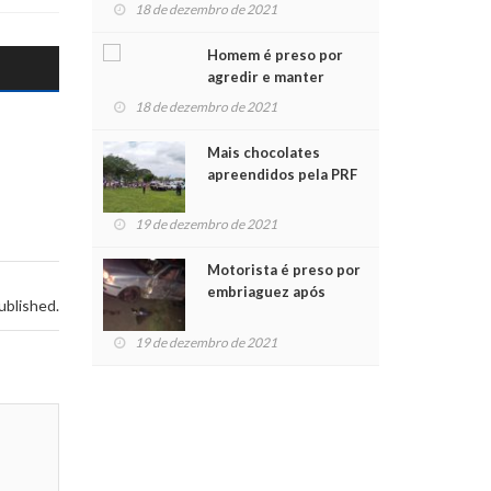
para crianças na
18 de dezembro de 2021
Chegada do Papai Noel
Homem é preso por
agredir e manter
mulher em cárcere
18 de dezembro de 2021
privado
Mais chocolates
apreendidos pela PRF
são entregues a
crianças no Natal
19 de dezembro de 2021
Solidário
Motorista é preso por
embriaguez após
ublished.
acidente com dois
feridos
19 de dezembro de 2021