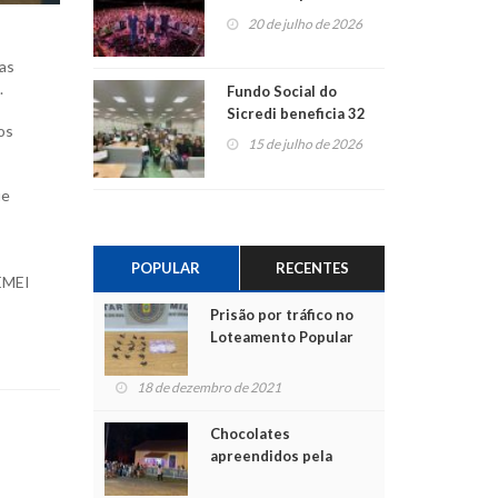
ao show dos 45 anos
20 de julho de 2026
para mais associados
das
.
Fundo Social do
Sicredi beneficia 32
os
projetos em
15 de julho de 2026
Montenegro
ue
POPULAR
RECENTES
 EMEI
Prisão por tráfico no
Loteamento Popular
18 de dezembro de 2021
Chocolates
apreendidos pela
Polícia são entregues