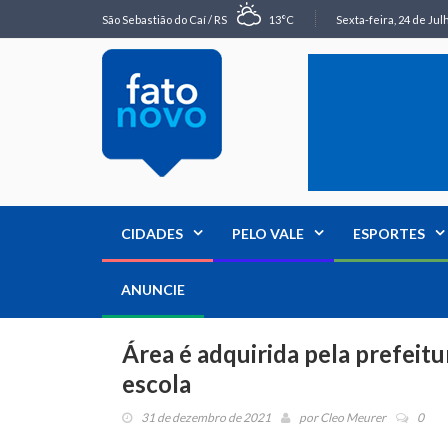
São Sebastião do Caí / RS
13°C
Sexta-feira, 24 de Jul
CIDADES
PELO VALE
ESPORTES
ANUNCIE
Área é adquirida pela prefeit
escola
31 de dezembro de 2021
por
Cleo Meurer
0