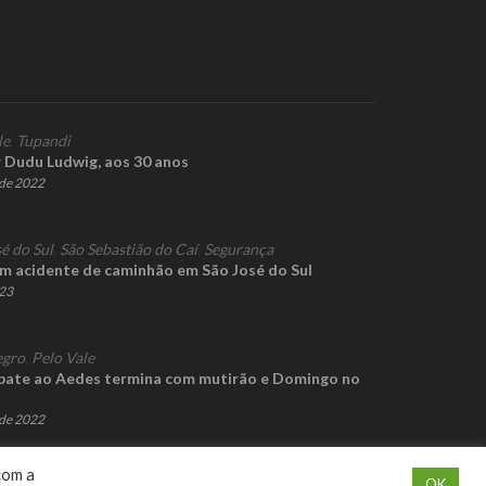
le
,
Tupandi
 Dudu Ludwig, aos 30 anos
de 2022
é do Sul
,
São Sebastião do Caí
,
Segurança
m acidente de caminhão em São José do Sul
023
gro
,
Pelo Vale
ate ao Aedes termina com mutirão e Domingo no
de 2022
com a
OK