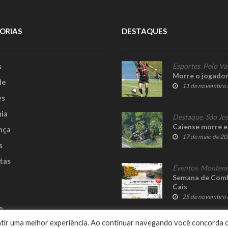
ORIAS
DESTAQUES
s
Esportes
,
Pelo Va
Morre o jogador
le
11 de novembro 
es
ia
Destaque
,
São Jos
Caiense morre e
nça
17 de maio de 2
s
tas
Eventos
,
Montene
Semana de Comb
Cais
25 de novembro 
e
rantir uma melhor experiência. Ao continuar navegando você concorda 