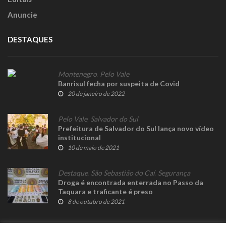
Anuncie
DESTAQUES
Montenegro
,
Pelo Vale
Banrisul fecha por suspeita de Covid
20 de janeiro de 2022
Pelo Vale
,
Salvador do Sul
Prefeitura de Salvador do Sul lança novo vídeo
institucional
10 de maio de 2021
Destaque
,
São Sebastião do Caí
,
Segurança
Droga é encontrada enterrada no Passo da
Taquara e traficante é preso
8 de outubro de 2021