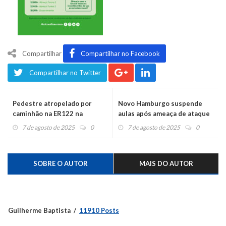
Compartilhar
Compartilhar no Facebook
Compartilhar no Twitter
Pedestre atropelado por
Novo Hamburgo suspende
caminhão na ER122 na
aulas após ameaça de ataque
Conceição está em estado
a escola
7 de agosto de 2025
0
7 de agosto de 2025
0
grave
SOBRE O AUTOR
MAIS DO AUTOR
Guilherme Baptista
11910 Posts