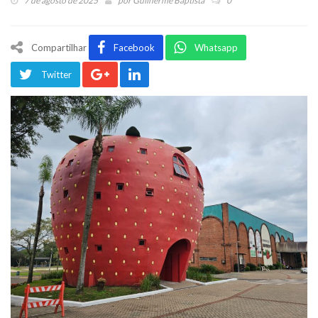
7 de agosto de 2025
por
Guilherme Baptista
0
Compartilhar
Facebook
Whatsapp
Twitter