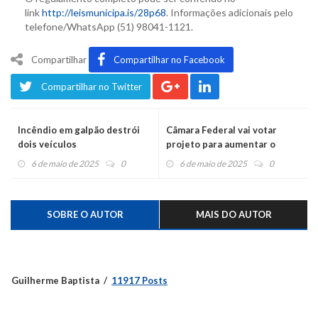
link
http://leismunicipa.is/28p68
. Informações adicionais pelo
telefone/WhatsApp (51) 98041-1121.
Compartilhar
Compartilhar no Facebook
Compartilhar no Twitter
Incêndio em galpão destrói
Câmara Federal vai votar
dois veículos
projeto para aumentar o
número de deputados
6 de maio de 2025
0
6 de maio de 2025
0
SOBRE O AUTOR
MAIS DO AUTOR
Guilherme Baptista
11917 Posts