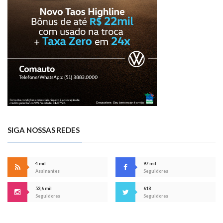
SIGA NOSSAS REDES
4 mil
97 mil
Assinantes
Seguidores
53,6 mil
618
Seguidores
Seguidores