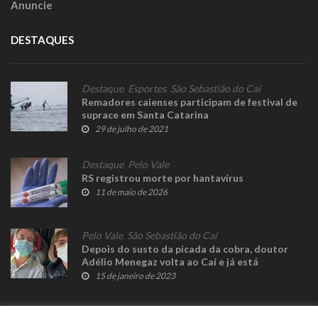
Anuncie
DESTAQUES
Destaque
,
Esportes
,
São Sebastião do Caí
Remadores caienses participam de festival de
suprace em Santa Catarina
29 de julho de 2021
Destaque
,
Pelo Vale
RS registrou morte por hantavírus
11 de maio de 2026
Pelo Vale
,
São Sebastião do Caí
Depois do susto da picada da cobra, doutor
Adélio Menegaz volta ao Caí e já está
trabalhando
15 de janeiro de 2023