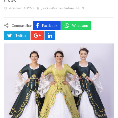
6 de maio de 2025
por
Guilherme Baptista
0
Compartilhar
Facebook
Whatsapp
Twitter