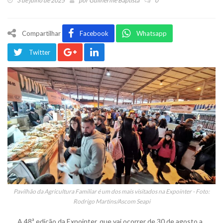
3 de julho de 2025
por
Guilherme Baptista
0
Compartilhar
Facebook
Whatsapp
Twitter
Pavilhão da Agricultura Familiar é um dos mais visitados na Expointer - Foto:
Rodrigo Martins/Ascom Seapi
A 48ª edição da Expointer, que vai ocorrer de 30 de agosto a