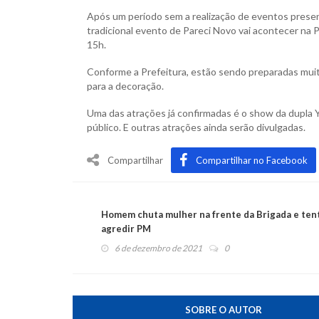
Após um período sem a realização de eventos presen
tradicional evento de Pareci Novo vai acontecer na 
15h.
Conforme a Prefeitura, estão sendo preparadas mui
para a decoração.
Uma das atrações já confirmadas é o show da dupla 
público. E outras atrações ainda serão divulgadas.
Compartilhar
Compartilhar no Facebook
Homem chuta mulher na frente da Brigada e ten
agredir PM
6 de dezembro de 2021
0
SOBRE O AUTOR