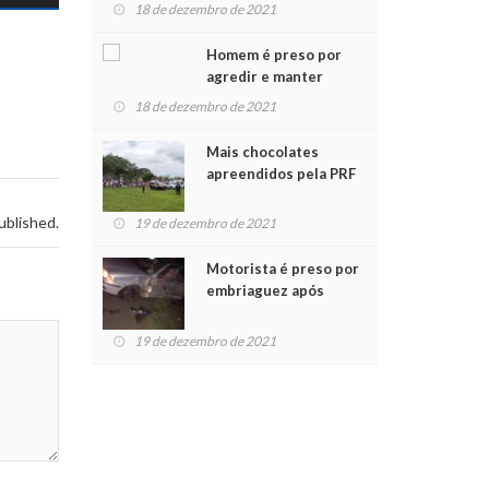
para crianças na
18 de dezembro de 2021
Chegada do Papai Noel
Homem é preso por
agredir e manter
mulher em cárcere
18 de dezembro de 2021
privado
Mais chocolates
apreendidos pela PRF
são entregues a
crianças no Natal
ublished.
19 de dezembro de 2021
Solidário
Motorista é preso por
embriaguez após
acidente com dois
feridos
19 de dezembro de 2021