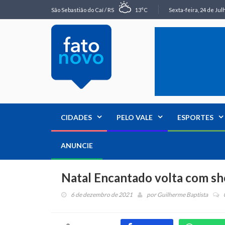
São Sebastião do Caí / RS
13°C
Sexta-feira, 24 de Jul
CIDADES
PELO VALE
ESPORTES
ANUNCIE
Natal Encantado volta com s
6 de dezembro de 2021
por
Guilherme Baptista