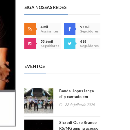
SIGA NOSSAS REDES
4 mil
97 mil
Assinantes
Seguidores
53,6 mil
618
Seguidores
Seguidores
EVENTOS
Banda Hopus lança
clip cantado em
alemão e inglês
22 de julho de 2026
Sicredi Ouro Branco
RS/MG amplia acesso