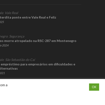
ale
,
Vale Real
nterdita ponte entre Vale Real e Feliz
2025
negro
,
Segurança
nos morre atropelado na RSC-287 em Montenegro
de 2024
ale
,
São Sebastião do Caí
empréstimo para empresários em dificuldades e
alternativas
2021
com a
OK