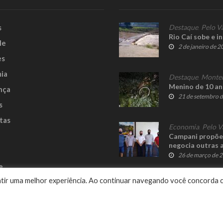
s
Destaque
,
Pelo V
Rio Caí sobe e i
le
2 de janeiro de 
es
ia
Destaque
,
Monte
Menino de 10 a
nça
21 de setembro 
s
tas
Economia
,
Pelo V
Campani propõe 
negocia outras 
26 de março de 
e
rantir uma melhor experiência. Ao continuar navegando você concorda 