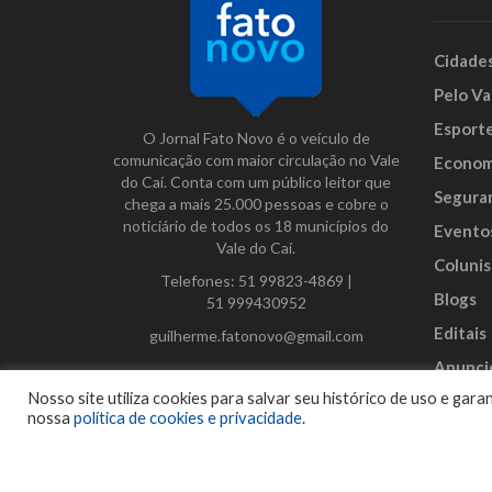
Cidade
Pelo Va
Esport
O Jornal Fato Novo é o veículo de
comunicação com maior circulação no Vale
Econom
do Caí. Conta com um público leitor que
Segura
chega a mais 25.000 pessoas e cobre o
noticiário de todos os 18 municípios do
Evento
Vale do Caí.
Colunis
Telefones:
51 99823-4869
|
Blogs
51 999430952
Editais
guilherme.fatonovo@gmail.com
Anunci
Facebook
Instagram
Twitter
Nosso site utiliza cookies para salvar seu histórico de uso e ga
nossa
política de cookies e privacidade
.