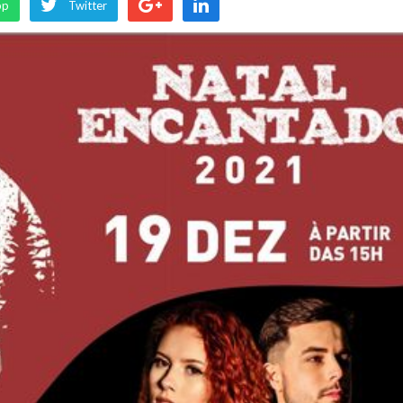
pp
Twitter