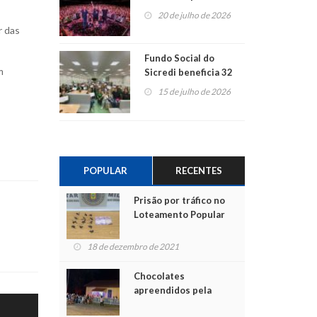
ao show dos 45 anos
20 de julho de 2026
para mais associados
r das
Fundo Social do
m
Sicredi beneficia 32
projetos em
15 de julho de 2026
Montenegro
POPULAR
RECENTES
Prisão por tráfico no
Loteamento Popular
18 de dezembro de 2021
Chocolates
apreendidos pela
Polícia são entregues