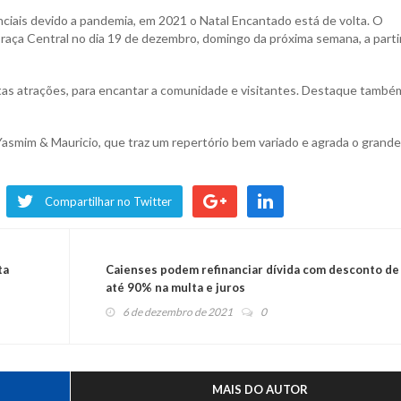
ciais devido a pandemia, em 2021 o Natal Encantado está de volta. O
Praça Central no dia 19 de dezembro, domingo da próxima semana, a parti
tas atrações, para encantar a comunidade e visitantes. Destaque també
Yasmim & Mauricio, que traz um repertório bem variado e agrada o grande
Compartilhar no Twitter
ta
Caienses podem refinanciar dívida com desconto de
até 90% na multa e juros
6 de dezembro de 2021
0
MAIS DO AUTOR