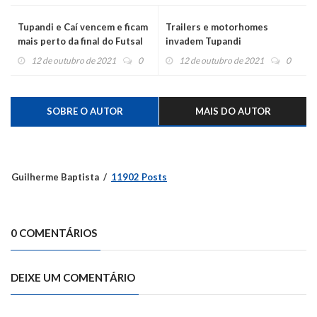
Tupandi e Caí vencem e ficam
Trailers e motorhomes
mais perto da final do Futsal
invadem Tupandi
Série Bronze
12 de outubro de 2021
0
12 de outubro de 2021
0
SOBRE O AUTOR
MAIS DO AUTOR
Guilherme Baptista
11902 Posts
0 COMENTÁRIOS
DEIXE UM COMENTÁRIO