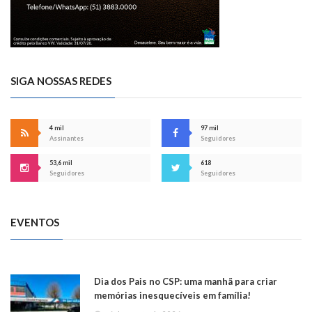
SIGA NOSSAS REDES
4 mil
97 mil
Assinantes
Seguidores
53,6 mil
618
Seguidores
Seguidores
EVENTOS
Dia dos Pais no CSP: uma manhã para criar
memórias inesquecíveis em família!