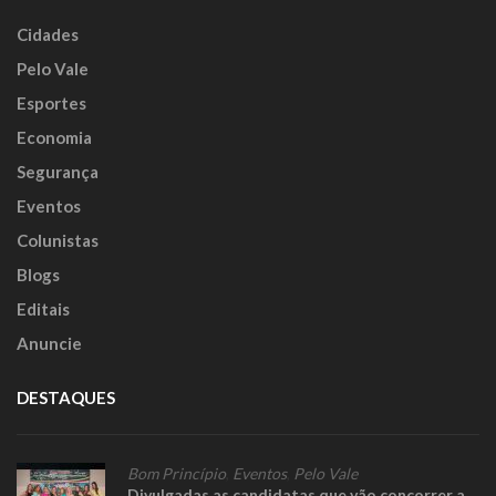
Cidades
Pelo Vale
Esportes
Economia
Segurança
Eventos
Colunistas
Blogs
Editais
Anuncie
DESTAQUES
Bom Princípio
,
Eventos
,
Pelo Vale
Divulgadas as candidatas que vão concorrer a