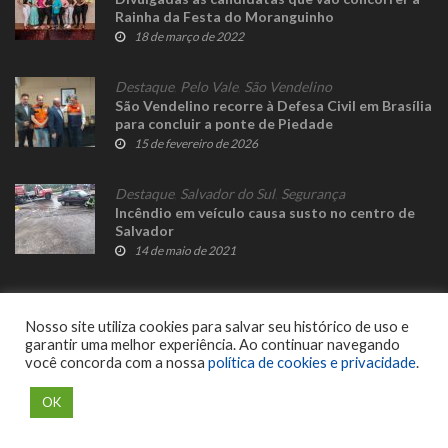
Rainha da Festa do Moranguinho
18 de março de 2022
Destaque
,
Pelo Vale
,
São Vendelino
São Vendelino recorre à Defesa Civil em Brasília
para concluir a ponte de Piedade
15 de fevereiro de 2026
Destaque
,
Salvador do Sul
,
Segurança
Incêndio em veículo causa susto no centro de
Salvador
14 de maio de 2021
Nosso site utiliza cookies para salvar seu histórico de uso e
garantir uma melhor experiência. Ao continuar navegando
você concorda com a nossa
política de cookies e privacidade
.
© 2023 Fato Novo - Todos os direitos reservados. Desenvolvido por
Delalibera
.
OK