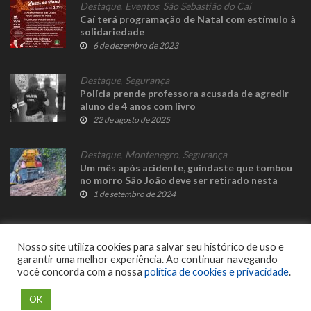
Destaque
,
Eventos
,
São Sebastião do Caí
Caí terá programação de Natal com estímulo à
solidariedade
6 de dezembro de 2023
Destaque
,
Segurança
Polícia prende professora acusada de agredir
aluno de 4 anos com livro
22 de agosto de 2025
Destaque
,
Montenegro
,
Segurança
Um mês após acidente, guindaste que tombou
no morro São João deve ser retirado nesta
semana
1 de setembro de 2024
Nosso site utiliza cookies para salvar seu histórico de uso e
garantir uma melhor experiência. Ao continuar navegando
você concorda com a nossa
política de cookies e privacidade
.
© 2023 Fato Novo - Todos os direitos reservados. Desenvolvido por
Delalibera
.
OK