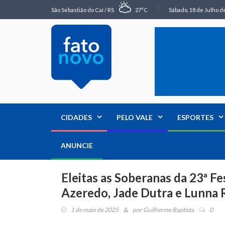
São Sebastião do Caí / RS
27°C
Sábado, 18 de Julho de
CIDADES
PELO VALE
ESPORTES
ANUNCIE
Eleitas as Soberanas da 23ª Fe
Azeredo, Jade Dutra e Lunna
1 de maio de 2025
por
Guilherme Baptista
0