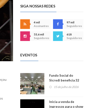
SIGA NOSSAS REDES
4 mil
97 mil
Assinantes
Seguidores
53,6 mil
618
Seguidores
Seguidores
EVENTOS
Fundo Social do
meçou
Sicredi beneficia 32
projetos em
15 de julho de 2026
Montenegro
os
Inicia a venda de
ingressos para o show