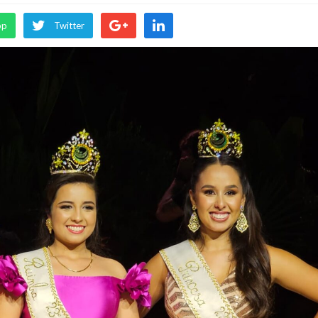
pp
Twitter