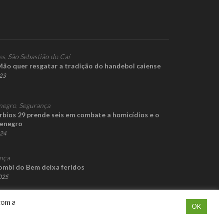
es
,
São Sebastião do Caí
Mão quer resgatar a tradição do handebol caiense
023
negro
,
Segurança
bios 29 prende seis em combate a homicídios e o
tenegro
024
nça
mbi do Bem deixa feridos
2025
com a
OK