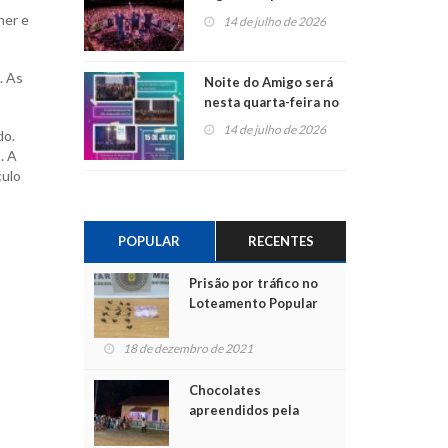
do Jota Quest nos 45
ner e
14 de julho de 2026
anos da Sicredi Ouro
Branco RS/MG
. As
Noite do Amigo será
nesta quarta-feira no
Centro de Cultura de
14 de julho de 2026
do.
São Sebastião do Caí
. A
culo
POPULAR
RECENTES
Prisão por tráfico no
Loteamento Popular
18 de dezembro de 2021
Chocolates
apreendidos pela
Polícia são entregues