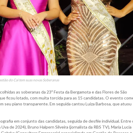
stião do Caí tem suas novas Soberanas
escolhidas as soberanas da 23ª Festa da Bergamota e das Flores de São
que ficou lotado, com muita torcida para as 15 candidatas. O evento co
m seu piano transparente. Em seguida cantou Luiza Barbosa, que atuou
ografia em conjunto das candidatas, seguida de desfile individual. Entre 
 Uva de 2024), Bruno Halpern Silveira (jornalista da RBS TV), Maria Lucia
e Gehrke (Consultora Empresarial especializada em Gestão de Pessoas e