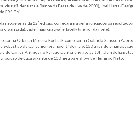
, cirurgiã dentista e Rainha da Festa da Uva de 2000), Joel Hartz (Desig
 da RBS TV).
a das soberanas da 22ª edição, começaram a ser anunciados os resultados
organizada), Jade (mais criativa) e Istelly (melhor da noite).
a e Lunna Oderich Moreira Rocha. E como rainha Gabriela Sansson Azere
ão Sebastião do Caí comemora hoje, 1º de maio, 150 anos de emancipação
ntro de Carros Antigos no Parque Centenário até às 17h, além do Espetá
stribuição de cuca gigante de 150 metros e show de Hermínio Neto.