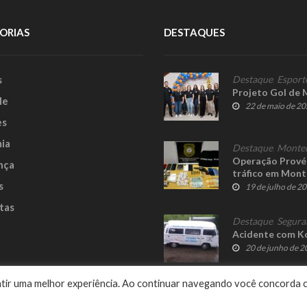
ORIAS
DESTAQUES
s
Destaque
,
Esport
Projeto Gol de 
le
22 de maio de 2
es
ia
Destaque
,
Monte
Operação Provér
nça
tráfico em Mon
s
19 de julho de 2
tas
Destaque
,
Segura
Acidente com Ko
20 de junho de 
e
rantir uma melhor experiência. Ao continuar navegando você concorda 