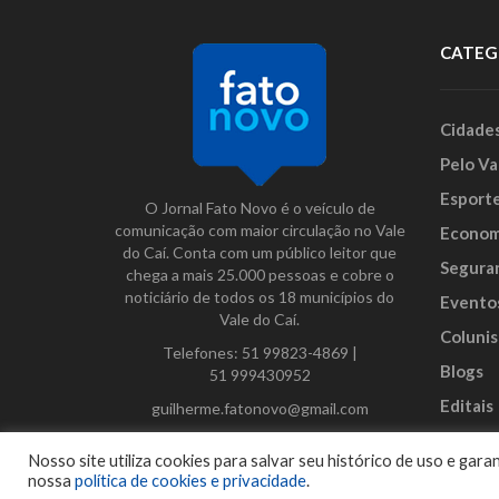
CATEG
Cidade
Pelo Va
Esport
O Jornal Fato Novo é o veículo de
comunicação com maior circulação no Vale
Econom
do Caí. Conta com um público leitor que
Segura
chega a mais 25.000 pessoas e cobre o
noticiário de todos os 18 municípios do
Evento
Vale do Caí.
Colunis
Telefones:
51 99823-4869
|
Blogs
51 999430952
Editais
guilherme.fatonovo@gmail.com
Anunci
Facebook
Instagram
Twitter
Nosso site utiliza cookies para salvar seu histórico de uso e ga
nossa
política de cookies e privacidade
.