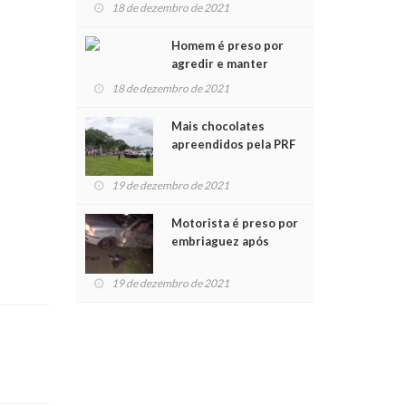
para crianças na
18 de dezembro de 2021
Chegada do Papai Noel
Homem é preso por
agredir e manter
mulher em cárcere
18 de dezembro de 2021
privado
Mais chocolates
apreendidos pela PRF
são entregues a
crianças no Natal
19 de dezembro de 2021
Solidário
Motorista é preso por
embriaguez após
acidente com dois
feridos
19 de dezembro de 2021