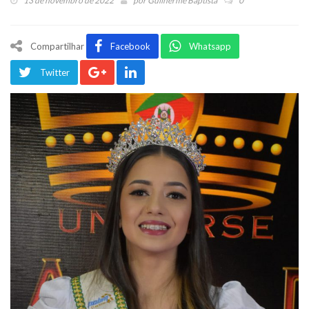
13 de novembro de 2022
por
Guilherme Baptista
0
Compartilhar
Facebook
Whatsapp
Twitter