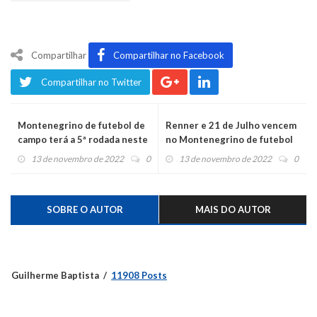
Compartilhar
Compartilhar no Facebook
Compartilhar no Twitter
Montenegrino de futebol de
Renner e 21 de Julho vencem
campo terá a 5ª rodada neste
no Montenegrino de futebol
domingo
de campo
13 de novembro de 2022
0
13 de novembro de 2022
0
SOBRE O AUTOR
MAIS DO AUTOR
Guilherme Baptista
11908 Posts