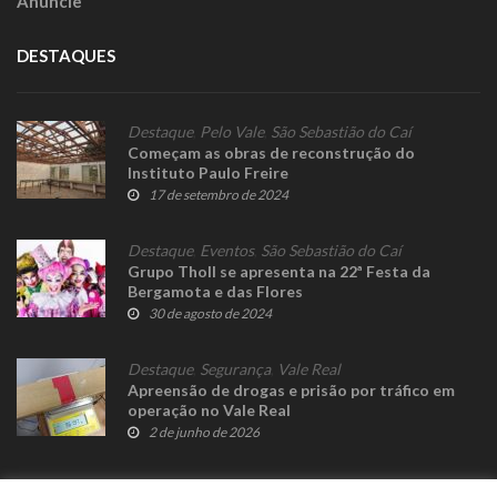
Anuncie
DESTAQUES
Destaque
,
Pelo Vale
,
São Sebastião do Caí
Começam as obras de reconstrução do
Instituto Paulo Freire
17 de setembro de 2024
Destaque
,
Eventos
,
São Sebastião do Caí
Grupo Tholl se apresenta na 22ª Festa da
Bergamota e das Flores
30 de agosto de 2024
Destaque
,
Segurança
,
Vale Real
Apreensão de drogas e prisão por tráfico em
operação no Vale Real
2 de junho de 2026