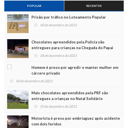
POPULAR
RECENTES
Prisão por tráfico no Loteamento Popular
18 de dezembro de 2021
Chocolates apreendidos pela Polícia são
entregues para crianças na Chegada do Papai
Noel
18 de dezembro de 2021
Homem é preso por agredir e manter mulher em
cárcere privado
18 de dezembro de 2021
Mais chocolates apreendidos pela PRF são
entregues a crianças no Natal Solidário
19 de dezembro de 2021
Motorista é preso por embriaguez após acidente
com dois feridos