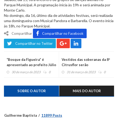
Parque Municipal. A programação inicia às 19h e será animada por
Monte Carlo.
No domingo, dia 16, último dia de atividades festivas, será realizada
uma domingueira com Musical Pandora e Barbarella. O evento inicia
às 18h, no Parque Municipal.
Compartilhar
Compartilhar no Facebook
Compartilhar no Twitter
“Bosque da Figueira” é
Vestidos das soberanas da 8ª
apresentado ao prefeito Júlio
Citrusflor serão
Campani
apresentados neste domingo
30 de março de 2023
0
31 de março de 2023
0
SOBRE O AUTOR
MAIS DO AUTOR
Guilherme Baptista
11899 Posts