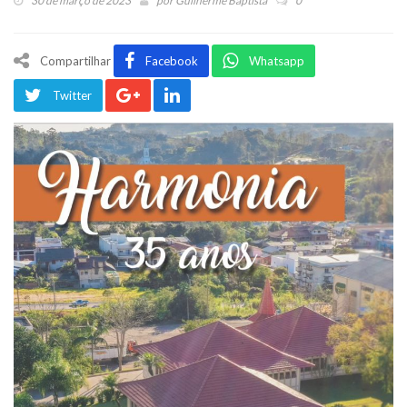
30 de março de 2023
por
Guilherme Baptista
0
Compartilhar
Facebook
Whatsapp
Twitter