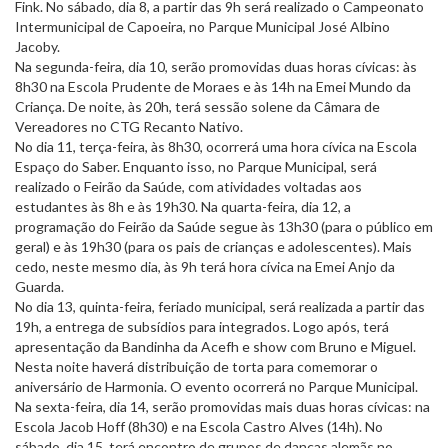
Fink. No sábado, dia 8, a partir das 9h será realizado o Campeonato
Intermunicipal de Capoeira, no Parque Municipal José Albino
Jacoby.
Na segunda-feira, dia 10, serão promovidas duas horas cívicas: às
8h30 na Escola Prudente de Moraes e às 14h na Emei Mundo da
Criança. De noite, às 20h, terá sessão solene da Câmara de
Vereadores no CTG Recanto Nativo.
No dia 11, terça-feira, às 8h30, ocorrerá uma hora cívica na Escola
Espaço do Saber. Enquanto isso, no Parque Municipal, será
realizado o Feirão da Saúde, com atividades voltadas aos
estudantes às 8h e às 19h30. Na quarta-feira, dia 12, a
programação do Feirão da Saúde segue às 13h30 (para o público em
geral) e às 19h30 (para os pais de crianças e adolescentes). Mais
cedo, neste mesmo dia, às 9h terá hora cívica na Emei Anjo da
Guarda.
No dia 13, quinta-feira, feriado municipal, será realizada a partir das
19h, a entrega de subsídios para integrados. Logo após, terá
apresentação da Bandinha da Acefh e show com Bruno e Miguel.
Nesta noite haverá distribuição de torta para comemorar o
aniversário de Harmonia. O evento ocorrerá no Parque Municipal.
Na sexta-feira, dia 14, serão promovidas mais duas horas cívicas: na
Escola Jacob Hoff (8h30) e na Escola Castro Alves (14h). No
sábado, dia 15, terá encontro de grupos de danças alemãs no