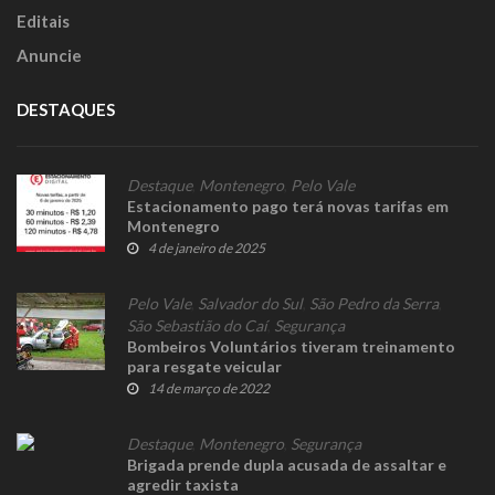
Editais
Anuncie
DESTAQUES
Destaque
,
Montenegro
,
Pelo Vale
Estacionamento pago terá novas tarifas em
Montenegro
4 de janeiro de 2025
Pelo Vale
,
Salvador do Sul
,
São Pedro da Serra
,
São Sebastião do Caí
,
Segurança
Bombeiros Voluntários tiveram treinamento
para resgate veicular
14 de março de 2022
Destaque
,
Montenegro
,
Segurança
Brigada prende dupla acusada de assaltar e
agredir taxista