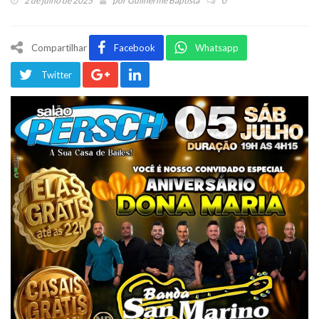
2 de julho de 2025
por
Guilherme Baptista
0
Compartilhar
Facebook
Whatsapp
Twitter