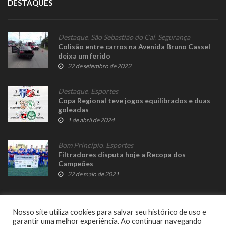
DESTAQUES
Destaque
,
São Sebastião do Caí
,
Segurança
Colisão entre carros na Avenida Bruno Cassel
deixa um ferido
22 de setembro de 2022
Destaque
,
Esportes
Copa Regional teve jogos equilibrados e duas
goleadas
1 de abril de 2024
Bom Princípio
,
Esportes
Filtradores disputa hoje a Recopa dos
Campeões
22 de maio de 2021
Nosso site utiliza cookies para salvar seu histórico de uso e
garantir uma melhor experiência. Ao continuar navegando