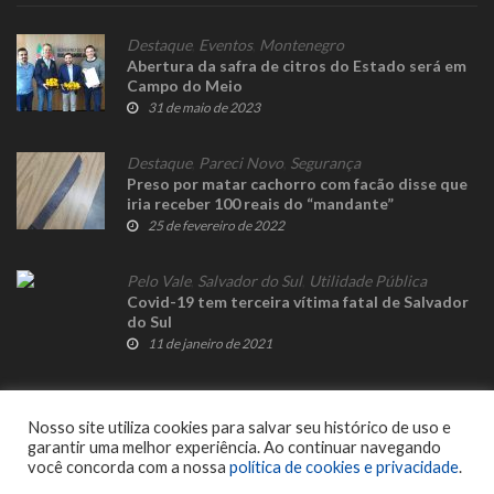
Destaque
,
Eventos
,
Montenegro
Abertura da safra de citros do Estado será em
Campo do Meio
31 de maio de 2023
Destaque
,
Pareci Novo
,
Segurança
Preso por matar cachorro com facão disse que
iria receber 100 reais do “mandante”
25 de fevereiro de 2022
Pelo Vale
,
Salvador do Sul
,
Utilidade Pública
Covid-19 tem terceira vítima fatal de Salvador
do Sul
11 de janeiro de 2021
Nosso site utiliza cookies para salvar seu histórico de uso e
garantir uma melhor experiência. Ao continuar navegando
você concorda com a nossa
política de cookies e privacidade
.
© 2023 Fato Novo - Todos os direitos reservados. Desenvolvido por