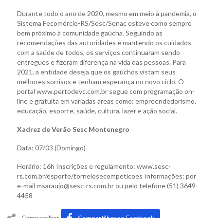
Durante todo o ano de 2020, mesmo em meio à pandemia, o
Sistema Fecomércio-RS/Sesc/Senac esteve como sempre
bem próximo à comunidade gaúcha. Seguindo as
recomendações das autoridades e mantendo os cuidados
com a saúde de todos, os serviços continuaram sendo
entregues e fizeram diferença na vida das pessoas. Para
2021, a entidade deseja que os gaúchos vistam seus
melhores sorrisos e tenham esperança no novo ciclo. O
portal www.pertodevc.com.br segue com programação on-
line e gratuita em variadas áreas como: empreendedorismo,
educação, esporte, saúde, cultura, lazer e ação social.
Xadrez de Verão Sesc Montenegro
Data: 07/03 (Domingo)
Horário: 16h Inscrições e regulamento: www.sesc-
rs.com.br/esporte/torneiosecompeticoes Informações: por
e-mail msaraujo@sesc-rs.com.br ou pelo telefone (51) 3649-
4458
Compartilhar
Compartilhar no Facebook