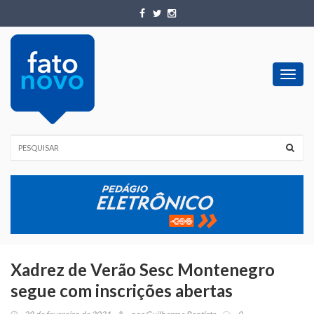
Toggl
navig
Xadrez de Verão Sesc Montenegro
segue com inscrições abertas