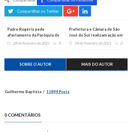
Compartilhar no Twitter
Padre Rogério pede
Prefeitura e Câmara de São
afastamento da Paróquia de
José do Sul realizam ação em
Bom Princípio: “cheguei no
prol do HM
28 de fevereiro de 2021
0
28 de fevereiro de 2021
0
limite, estou esgotado”
SOBRE O AUTOR
MAIS DO AUTOR
Guilherme Baptista
11894 Posts
0 COMENTÁRIOS