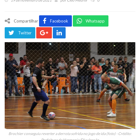
19 de novembro de 2021
por
Cleo Meurer
0
Compartilhar
Facebook
Whatsapp
Twitter
Brochier conseguiu reverter a derrota sofrida no jogo de ida (foto) - Crédito:
Prefeitura de Harmonia/Divulgação