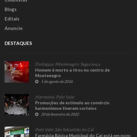
Blogs
Editais
Anuncie
DESTAQUES
Destaque
,
Montenegro
,
Segurança
Homem é morto a tiros no centro de
Montenegro
1 de agosto de 2026
Harmonia
,
Pelo Vale
Promoções de estímulo ao comércio
harmoniense tiveram sorteios
20 de fevereiro de 2022
Pelo Vale
,
São Sebastião do Caí
Farmácia Básica Municipal do Caí está em novo