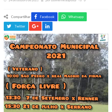
24 de outubro de 2021
por
Guilherme Baptista
0
Compartilhar
Facebook
Whatsapp
Twitter