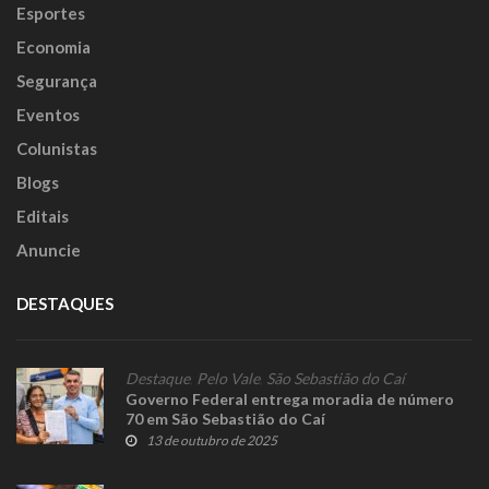
Esportes
Economia
Segurança
Eventos
Colunistas
Blogs
Editais
Anuncie
DESTAQUES
Destaque
,
Pelo Vale
,
São Sebastião do Caí
Governo Federal entrega moradia de número
70 em São Sebastião do Caí
13 de outubro de 2025