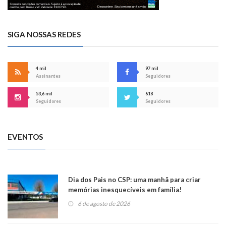
SIGA NOSSAS REDES
4 mil
97 mil
Assinantes
Seguidores
53,6 mil
618
Seguidores
Seguidores
EVENTOS
Dia dos Pais no CSP: uma manhã para criar
memórias inesquecíveis em família!
6 de agosto de 2026