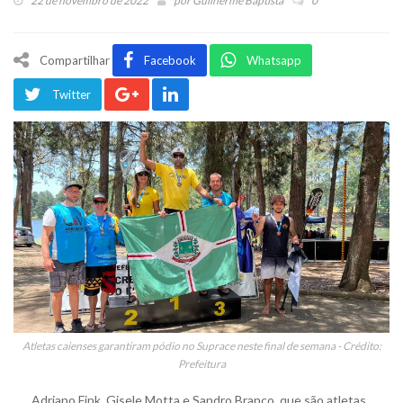
22 de novembro de 2022
por
Guilherme Baptista
0
Compartilhar
Facebook
Whatsapp
Twitter
Atletas caienses garantiram pódio no Suprace neste final de semana - Crédito:
Prefeitura
Adriano Fink, Gisele Motta e Sandro Branco, que são atletas