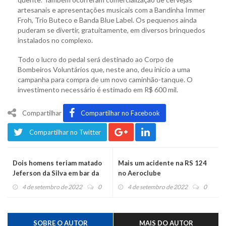
artesanais e apresentações musicais com a Bandinha Immer
Froh, Trio Buteco e Banda Blue Label. Os pequenos ainda
puderam se divertir, gratuitamente, em diversos brinquedos
instalados no complexo.
Todo o lucro do pedal será destinado ao Corpo de
Bombeiros Voluntários que, neste ano, deu início a uma
campanha para compra de um novo caminhão-tanque. O
investimento necessário é estimado em R$ 600 mil.
Compartilhar
Compartilhar no Facebook
Compartilhar no Twitter
Dois homens teriam matado
Mais um acidente na RS 124
Jeferson da Silva em bar da
no Aeroclube
Panorama
4 de setembro de 2022
0
4 de setembro de 2022
0
SOBRE O AUTOR
MAIS DO AUTOR