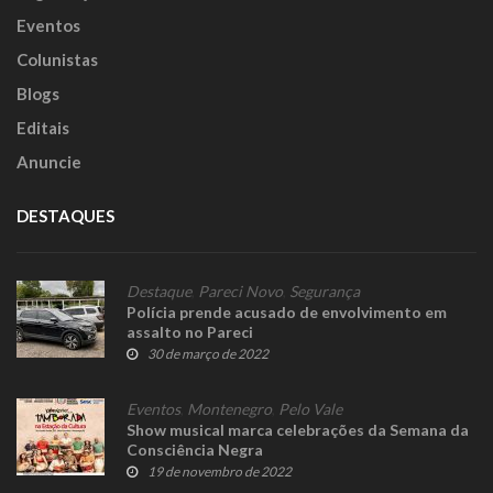
Eventos
Colunistas
Blogs
Editais
Anuncie
DESTAQUES
Destaque
,
Pareci Novo
,
Segurança
Polícia prende acusado de envolvimento em
assalto no Pareci
30 de março de 2022
Eventos
,
Montenegro
,
Pelo Vale
Show musical marca celebrações da Semana da
Consciência Negra
19 de novembro de 2022