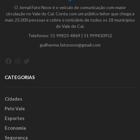
O Jornal Fato Novo é o veículo de comunicação com maior
circulação no Vale do Caí. Conta com um público leitor que chega a
mais 25.000 pessoas e cobre o noticiário de todos os 18 municípios
do Vale do Caí.
Telefones:
51 99823-4869
|
51 999430952
guilherme.fatonovo@gmail.com
Facebook
Instagram
Twitter
CATEGORIAS
Cidades
Pelo Vale
Esportes
Economia
Segurança