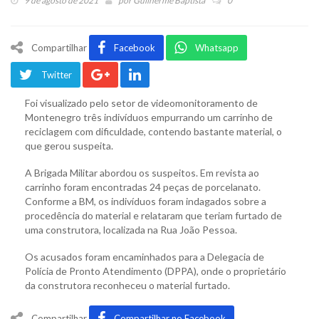
9 de agosto de 2021
por
Guilherme Baptista
0
Compartilhar
Facebook
Whatsapp
Twitter
Foi visualizado pelo setor de videomonitoramento de
Montenegro três indivíduos empurrando um carrinho de
reciclagem com dificuldade, contendo bastante material, o
que gerou suspeita.
A Brigada Militar abordou os suspeitos. Em revista ao
carrinho foram encontradas 24 peças de porcelanato.
Conforme a BM, os indivíduos foram indagados sobre a
procedência do material e relataram que teriam furtado de
uma construtora, localizada na Rua João Pessoa.
Os acusados foram encaminhados para a Delegacia de
Polícia de Pronto Atendimento (DPPA), onde o proprietário
da construtora reconheceu o material furtado.
Compartilhar
Compartilhar no Facebook