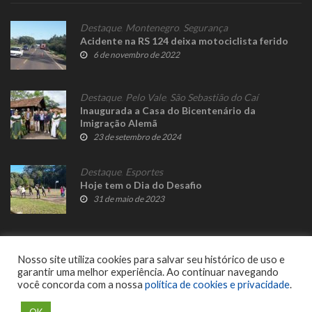
Destaque
,
Montenegro
,
Segurança
Acidente na RS 124 deixa motociclista ferido
6 de novembro de 2022
Destaque
,
Pelo Vale
,
São Sebastião do Caí
Inaugurada a Casa do Bicentenário da
Imigração Alemã
23 de setembro de 2024
Destaque
,
Esportes
Hoje tem o Dia do Desafio
31 de maio de 2023
Nosso site utiliza cookies para salvar seu histórico de uso e
garantir uma melhor experiência. Ao continuar navegando
você concorda com a nossa
política de cookies e privacidade
.
© 2023 Fato Novo - Todos os direitos reservados. Desenvolvido por
Delalibera
.