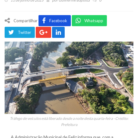
11 de junho de 2025
por
Guilherme Baptista
0
Compartilhar
Facebook
Whatsapp
Twitter
Tráfego de veículos está liberado desde a noite desta quarta-feira - Crédito:
Prefeitura
A Administração Municipal de Feliz informa que, com a