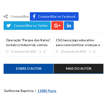
Compartilhar
Compartilhar no Facebook
Compartilhar no Twitter
Operação “Parque dos Ratos”,
CSG lança jogo educativo
no bairro Industrial, contou
para conscientizar crianças e
com 100 policiais,
famílias no trânsito
11 de junho de 2025
0
12 de junho de 2025
0
helicóptero e cães
farejadores
SOBRE O AUTOR
MAIS DO AUTOR
Guilherme Baptista
11882 Posts