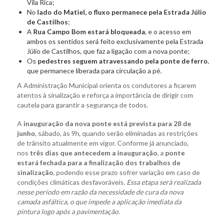
Vila Rica;
No
lado do Matiel, o fluxo permanece pela Estrada Júlio
de Castilhos
;
A
Rua Campo Bom estará bloqueada
, e o acesso em
ambos os sentidos será feito exclusivamente pela Estrada
Júlio de Castilhos, que faz a ligação com a nova ponte;
Os
pedestres seguem atravessando pela ponte de ferro
,
que permanece liberada para circulação a pé.
A Administração Municipal orienta os condutores a ficarem
atentos à sinalização e reforça a importância de dirigir com
cautela para garantir a segurança de todos.
A
inauguração da nova ponte está prevista para 28 de
junho
, sábado, às 9h, quando serão eliminadas as restrições
de trânsito atualmente em vigor. Conforme já anunciado,
nos
três dias que antecedem a inauguração
, a
ponte
estará fechada para a finalização dos trabalhos de
sinalização
, podendo esse prazo sofrer variação em caso de
condições climáticas desfavoráveis.
Essa etapa será realizada
nesse período em razão da necessidade de cura da nova
camada asfáltica, o que impede a aplicação imediata da
pintura logo após a pavimentação.