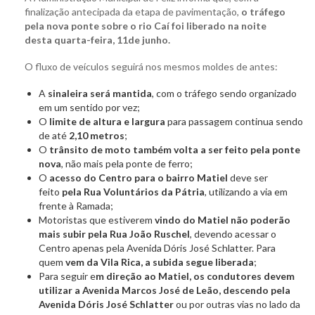
finalização antecipada da etapa de pavimentação,
o tráfego
pela nova ponte sobre o rio Caí foi liberado na noite
desta quarta-feira, 11de junho.
O fluxo de veículos seguirá nos mesmos moldes de antes:
A
sinaleira será mantida
, com o tráfego sendo organizado
em um sentido por vez;
O
limite de altura e largura
para passagem continua sendo
de até
2,10 metros
;
O
trânsito de moto também volta a ser feito pela ponte
nova
, não mais pela ponte de ferro;
O
acesso do Centro para o bairro Matiel
deve ser
feito
pela Rua Voluntários da Pátria
, utilizando a via em
frente à Ramada;
Motoristas que estiverem
vindo do Matiel não poderão
mais subir pela Rua João Ruschel
, devendo acessar o
Centro apenas pela Avenida Dóris José Schlatter. Para
quem
vem da Vila Rica, a subida segue liberada
;
Para seguir e
m direção ao Matiel, os condutores devem
utilizar a Avenida Marcos José de Leão, descendo pela
Avenida Dóris José Schlatter
ou por outras vias no lado da