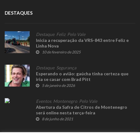
DESTAQUES
Destaque
,
Feliz
,
Pelo Vale
Inicia a recuperação da VRS-843 entre Feliz e
Linha Nova
10 de fevereiro de 2025
Destaque
,
Segurança
Esperando o avião: gaúcha tinha certeza que
iria se casar com Brad Pitt
5 de janeiro de 2026
Eventos
,
Montenegro
,
Pelo Vale
Abertura da Safra de Citros de Montenegro
será online nesta terça-feira
8 de junho de 2021