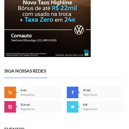
SIGA NOSSAS REDES
4 mil
97 mil
Assinantes
Seguidores
53,6 mil
618
Seguidores
Seguidores