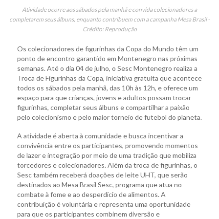
Atividade ocorre aos sábados pela manhã e convida colecionadores a
completarem seus álbuns, enquanto contribuem com a campanha Mesa Brasil -
Crédito: Reprodução
Os colecionadores de figurinhas da Copa do Mundo têm um
ponto de encontro garantido em Montenegro nas próximas
semanas. Até o dia 04 de julho, o Sesc Montenegro realiza a
Troca de Figurinhas da Copa, iniciativa gratuita que acontece
todos os sábados pela manhã, das 10h às 12h, e oferece um
espaço para que crianças, jovens e adultos possam trocar
figurinhas, completar seus álbuns e compartilhar a paixão
pelo colecionismo e pelo maior torneio de futebol do planeta.
A atividade é aberta à comunidade e busca incentivar a
convivência entre os participantes, promovendo momentos
de lazer e integração por meio de uma tradição que mobiliza
torcedores e colecionadores. Além da troca de figurinhas, o
Sesc também receberá doações de leite UHT, que serão
destinados ao Mesa Brasil Sesc, programa que atua no
combate à fome e ao desperdício de alimentos. A
contribuição é voluntária e representa uma oportunidade
para que os participantes combinem diversão e