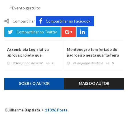
*Evento gratuito
Compartilhar
Compartilhar no Facebook
Compartilhar no Twitter
Assembleia Legislativa
Montenegro tem feriado do
aprova projeto que
padroeiro nesta quarta-feira
reconhece Voluntersul como
23 de junho de 2026
0
24 de junho de 2026
0
entidade representativa
oficial dos Bombeiros
Voluntários
SOBRE O AUTOR
MAIS DO AUTOR
Guilherme Baptista
11896 Posts