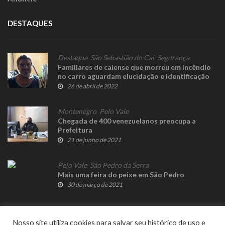
DESTAQUES
Destaque
,
São Sebastião do Caí
,
Segurança
Familiares de caiense que morreu em incêndio
no carro aguardam elucidação e identificação
do corpo para fazer despedida
26 de abril de 2022
Montenegro
,
Pelo Vale
Chegada de 400 venezuelanos preocupa a
Prefeitura
21 de junho de 2021
Pelo Vale
,
São Pedro da Serra
Mais uma feira do peixe em São Pedro
30 de março de 2021
Nosso site utiliza cookies para salvar seu histórico de uso e