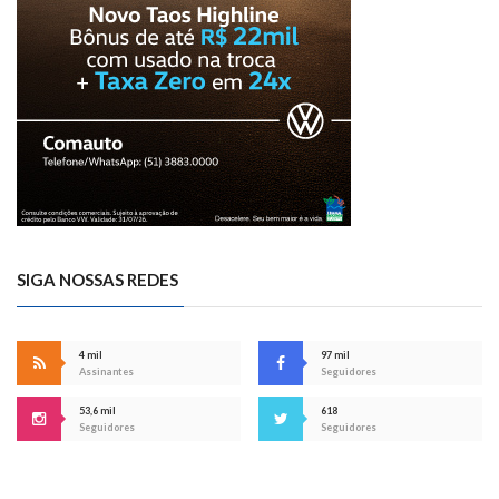
SIGA NOSSAS REDES
4 mil
97 mil
Assinantes
Seguidores
53,6 mil
618
Seguidores
Seguidores