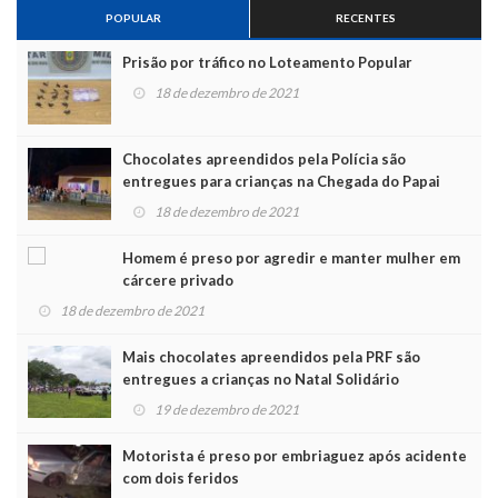
POPULAR
RECENTES
Prisão por tráfico no Loteamento Popular
18 de dezembro de 2021
Chocolates apreendidos pela Polícia são
entregues para crianças na Chegada do Papai
Noel
18 de dezembro de 2021
Homem é preso por agredir e manter mulher em
cárcere privado
18 de dezembro de 2021
Mais chocolates apreendidos pela PRF são
entregues a crianças no Natal Solidário
19 de dezembro de 2021
Motorista é preso por embriaguez após acidente
com dois feridos