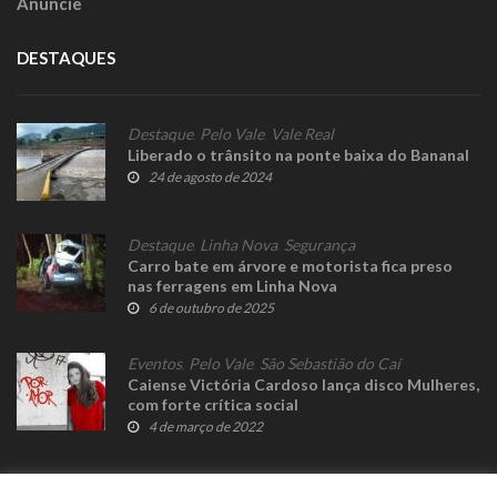
Anuncie
DESTAQUES
Destaque
,
Pelo Vale
,
Vale Real
Liberado o trânsito na ponte baixa do Bananal
24 de agosto de 2024
Destaque
,
Linha Nova
,
Segurança
Carro bate em árvore e motorista fica preso
nas ferragens em Linha Nova
6 de outubro de 2025
Eventos
,
Pelo Vale
,
São Sebastião do Caí
Caiense Victória Cardoso lança disco Mulheres,
com forte crítica social
4 de março de 2022