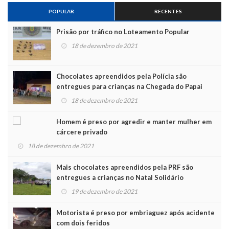
POPULAR
RECENTES
Prisão por tráfico no Loteamento Popular
18 de dezembro de 2021
Chocolates apreendidos pela Polícia são
entregues para crianças na Chegada do Papai
Noel
18 de dezembro de 2021
Homem é preso por agredir e manter mulher em
cárcere privado
18 de dezembro de 2021
Mais chocolates apreendidos pela PRF são
entregues a crianças no Natal Solidário
19 de dezembro de 2021
Motorista é preso por embriaguez após acidente
com dois feridos