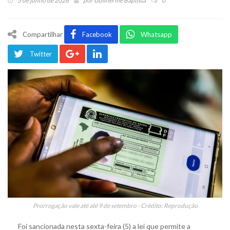
5 de junho de 2026
por
Guilherme Baptista
0
Compartilhar
Facebook
Whatsapp
Twitter
Prorrogação vale até até 9 de setembro - Crédito: Reprodução
Foi sancionada nesta sexta-feira (5) a lei que permite a