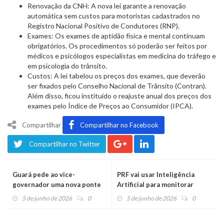
Renovação da CNH: A nova lei garante a renovação
automática sem custos para motoristas cadastrados no
Registro Nacional Positivo de Condutores (RNP).
Exames: Os exames de aptidão física e mental continuam
obrigatórios. Os procedimentos só poderão ser feitos por
médicos e psicólogos especialistas em medicina do tráfego e
em psicologia do trânsito.
Custos: A lei tabelou os preços dos exames, que deverão
ser fixados pelo Conselho Nacional de Trânsito (Contran).
Além disso, ficou instituído o reajuste anual dos preços dos
exames pelo Índice de Preços ao Consumidor (IPCA).
Compartilhar
Compartilhar no Facebook
Compartilhar no Twitter
Guará pede ao vice-
PRF vai usar Inteligência
governador uma nova ponte
Artificial para monitorar
sobre o rio entre Caí, Pareci e
infrações na BR-386
5 de junho de 2026
0
5 de junho de 2026
0
Harmonia