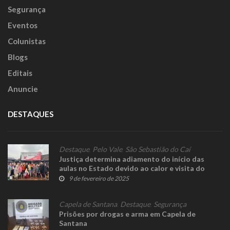
Segurança
Eventos
Colunistas
Blogs
Editais
Anuncie
DESTAQUES
Destaque
,
Pelo Vale
,
São Sebastião do Caí
Justiça determina adiamento do início das
aulas no Estado devido ao calor e visita do
governador ao Caí pode ser adiada
9 de fevereiro de 2025
Capela de Santana
,
Destaque
,
Segurança
Prisões por drogas e arma em Capela de
Santana