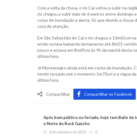
Com a volta da chuva, o rio Caí voltou a subir na re
rio chegou a subir mais de 6 metros entre domingo 
cotas de inundação e alerta. Só que devido a chuva 
cota de atenção.
Em São Sebastião do Caí o rio chegou a 13m61cm na
então estava baixando lentamente até 8m53 centíme
pouco e estava em 8m69cm às 9h da manhã desta sex
última hora.
Já Montenegro ainda está em conta de inundação. C
tendo recuado até o momento 1m70cm e a régua da
última hora.
Compartilhar
Compartilhar no Facebook
Após bom público no feriado, hoje tem Baile de 
e Noite do Rock Gaúcho
8 de setembro de 2023
0