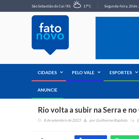
São Sebastião do Caí / RS
17°C
Segunda-feira, 20 de 
CIDADES
PELO VALE
ESPORTES
ANUNCIE
Rio volta a subir na Serra e no
8 de setembro de 2023
por
Guilherme Baptista
0