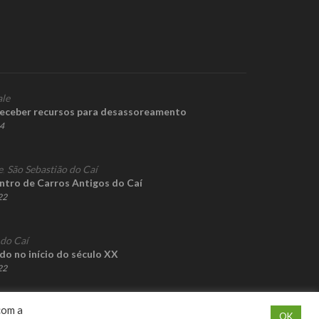
ale
receber recursos para desassoreamento
24
e
,
São Sebastião do Caí
ontro de Carros Antigos do Caí
22
 do Caí
do no início do século XX
22
com a
OK