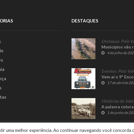
ORIAS
DESTAQUES
s
Destaque
,
Pelo V
Municípios vão 
le
4 de julho de 20
es
ia
Eventos
,
Pelo Val
Vem aí o 9º Enc
nça
17 de abril de 20
s
tas
Histórias do Vale
A palavra colora
1 de junho de 20
e
rantir uma melhor experiência. Ao continuar navegando você concorda 