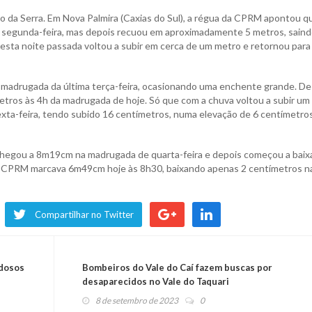
gião da Serra. Em Nova Palmira (Caxias do Sul), a régua da CPRM apontou q
e segunda-feira, mas depois recuou em aproximadamente 5 metros, saind
desta noite passada voltou a subir em cerca de um metro e retornou para
 madrugada da última terça-feira, ocasionando uma enchente grande. D
tros às 4h da madrugada de hoje. Só que com a chuva voltou a subir um
ta-feira, tendo subido 16 centímetros, numa elevação de 6 centímetro
hegou a 8m19cm na madrugada de quarta-feira e depois começou a baixa
 CPRM marcava 6m49cm hoje às 8h30, baixando apenas 2 centímetros n
Compartilhar no Twitter
Idosos
Bombeiros do Vale do Caí fazem buscas por
desaparecidos no Vale do Taquari
8 de setembro de 2023
0