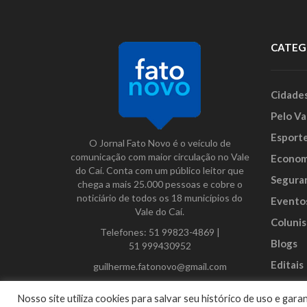
CATEG
Cidade
Pelo Va
Esport
O Jornal Fato Novo é o veículo de
comunicação com maior circulação no Vale
Econom
do Caí. Conta com um público leitor que
Segura
chega a mais 25.000 pessoas e cobre o
noticiário de todos os 18 municípios do
Evento
Vale do Caí.
Colunis
Telefones:
51 99823-4869
|
Blogs
51 999430952
Editais
guilherme.fatonovo@gmail.com
Anunci
Facebook
Instagram
Twitter
Nosso site utiliza cookies para salvar seu histórico de uso e ga