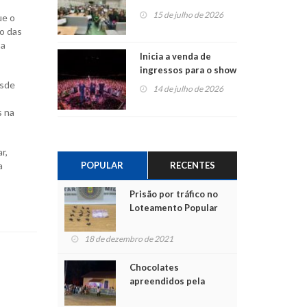
projetos em
15 de julho de 2026
ue o
Montenegro
o das
 a
Inicia a venda de
ingressos para o show
do Jota Quest nos 45
esde
14 de julho de 2026
anos da Sicredi Ouro
Branco RS/MG
s na
r,
POPULAR
RECENTES
a
Prisão por tráfico no
Loteamento Popular
18 de dezembro de 2021
Chocolates
apreendidos pela
Polícia são entregues