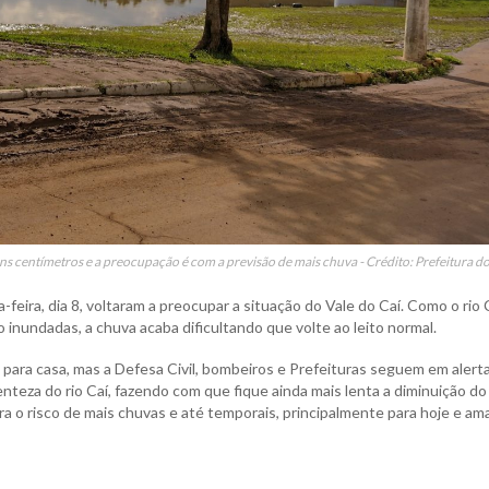
guns centímetros e a preocupação é com a previsão de mais chuva - Crédito: Prefeitura do
feira, dia 8, voltaram a preocupar a situação do Vale do Caí. Como o rio 
o inundadas, a chuva acaba dificultando que volte ao leito normal.
ou para casa, mas a Defesa Civil, bombeiros e Prefeituras seguem em alerta
enteza do rio Caí, fazendo com que fique ainda mais lenta a diminuição do 
ra o risco de mais chuvas e até temporais, principalmente para hoje e a