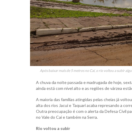
Após baixar mais de 5 metros no Caí, o rio voltou a subir al
A chuva da noite passada e madrugada de hoje, sexta-
ainda está com nível alto e as regiões de várzea estã
A maioria das famílias atingidas pelas cheias já volt
alta dos rios Jacuí e Taquari acaba represando a corr
Outra preocupação é com o alerta da Defesa Civil pa
no Vale do Caí e também na Serra.
Rio voltou a subir