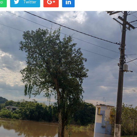
pp
Twitter