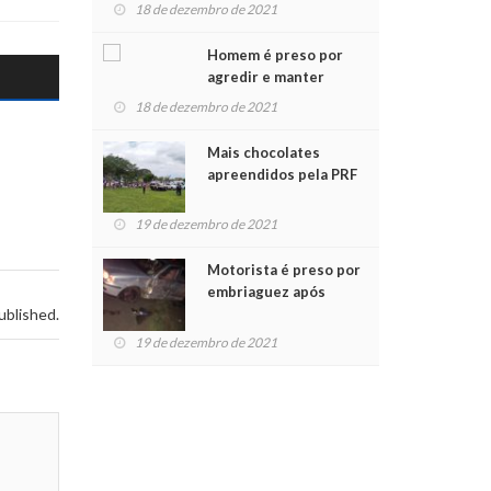
para crianças na
18 de dezembro de 2021
Chegada do Papai Noel
Homem é preso por
agredir e manter
mulher em cárcere
18 de dezembro de 2021
privado
Mais chocolates
apreendidos pela PRF
são entregues a
crianças no Natal
19 de dezembro de 2021
Solidário
Motorista é preso por
embriaguez após
ublished.
acidente com dois
feridos
19 de dezembro de 2021