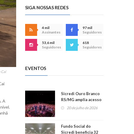
SIGA NOSSAS REDES
4 mil
97 mil
Assinantes
Seguidores
53,6 mil
618
Seguidores
Seguidores
EVENTOS
 Caí
Caí
Sicredi Ouro Branco
RS/MG amplia acesso
. A
ao show dos 45 anos
nível.
20 de julho de 2026
para mais associados
manhã
Fundo Social do
Sicredi beneficia 32