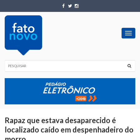
Toggl
navig
Rapaz que estava desaparecido é
localizado caído em despenhadeiro do
morro