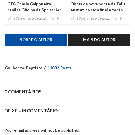
CTG Charla Galponeira
Obras da nova ponte de Feliz
realiza Oficina de Spritzbier
entram na reta final e terão
mudanças no trânsito
13 de janeiro de 2025
0
13 de janeiro de 2025
0
SOBRE O AUTOR
MAIS DO AUTOR
Guilherme Baptista
11882 Posts
0 COMENTÁRIOS
DEIXE UM COMENTÁRIO
Your email address will not be published.