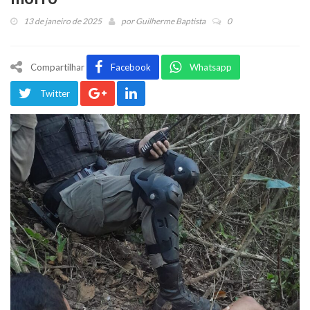
13 de janeiro de 2025
por
Guilherme Baptista
0
Compartilhar
Facebook
Whatsapp
Twitter