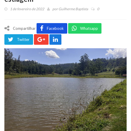
1 de fevereiro de 2022
por
Guilherme Baptista
0
Compartilhar
Facebook
Whatsapp
Twitter