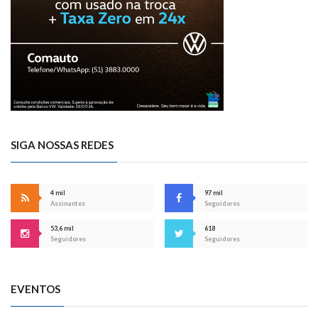
SIGA NOSSAS REDES
4 mil
97 mil
Assinantes
Seguidores
53,6 mil
618
Seguidores
Seguidores
EVENTOS