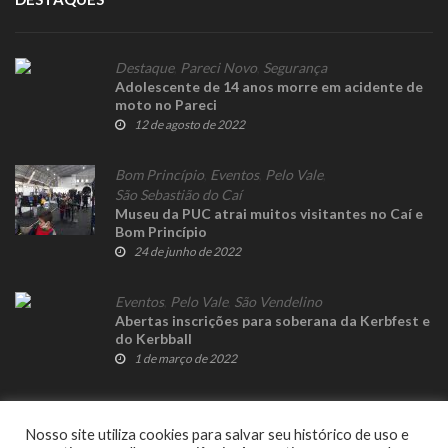
Destaque
,
Pareci Novo
,
Segurança
Adolescente de 14 anos morre em acidente de
moto no Pareci
12 de agosto de 2022
Bom Princípio
,
Eventos
,
Pelo Vale
,
São Sebastião do Caí
Museu da PUC atrai muitos visitantes no Caí e
Bom Princípio
24 de junho de 2022
Eventos
,
Pelo Vale
,
São Vendelino
Abertas inscrições para soberana da Kerbfest e
do Kerbball
1 de março de 2022
Nosso site utiliza cookies para salvar seu histórico de uso e