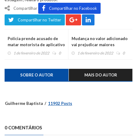
Compartilhar
Compartilhar no Facebook
Compartilhar no Twitter
Polícia prende acusado de
Mudança no valor adicionado
matar motorista de aplicativo
vai prejudicar maiores
produtores de frangos e
1 de fevereiro de 2022
0
1 de fevereiro de 2022
0
suínos
SOBRE O AUTOR
MAIS DO AUTOR
Guilherme Baptista
11902 Posts
0 COMENTÁRIOS