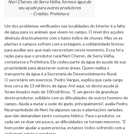
Neri Cheron, de Serra Velha, fornece água de
seu açude para outros produtores
– Crédito: Prefeitura
Um dos problemas verificados nas localidades do interior é a falta
de água para os animais que vivem no campo. O nível dos açudes
diminuiu drasticamente com o baixo índice de chuvas. Mas se as
plantas e campos sofrem com a estiagem, a solidariedade brotou
para auxiliar aos que mais necessitam neste momento. Essa foi a
razão para que o produtor rural Neri Cheron, de Serra Velha,
contatasse a Prefeitura. Ele cedeu parte da água do açude da sua
propriedade para abastecer outras áreas. Quem realiza o
transporte da água é a Secretaria de Desenvolvimento Rural.
O secretário em exercício, Pedro Vargas, explica que cada carga
leva cerca de 13 mil litros de água. Até aqui, só deste açude já
foram levados mais de 100 mil litros. “É um gesto de grandeza
deste produtor, solidário com as dificuldades de outros homens do
campo. Ajuda a matar a sede do gado, principalmente”, avalia Pedro.
Na propriedade de Neri, há algumas vacas e plantações variadas,
que não demandam tanto consumo hídrico. Para o produtor, se
cada um se doar um pouco, as dificuldades se tornam menores. “É
bom poder ajudar a quem precisa, estamos todos sofrendo com a
estiagem”, relata o produtor.