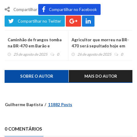
Compartilhar
Compartilhar no Facebook
Compartilhar no Twitter
Caminhão de frangos tomba
Agricultor que morreu na BR-
na BR-470 em Barão e
470 será sepultado hoje em
motorista fica presa às
São José do Sul
25 de agosto de 2025
0
26 de agosto de 2025
0
ferragens
SOBRE O AUTOR
MAIS DO AUTOR
Guilherme Baptista
11882 Posts
0 COMENTÁRIOS