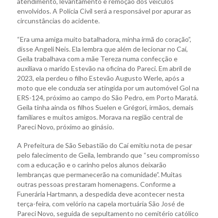
atendimento, levantamento e remoção dos veículos
envolvidos. A Polícia Civil será a responsável por apurar as
circunstâncias do acidente.
“Era uma amiga muito batalhadora, minha irmã do coração”,
disse Angeli Neis. Ela lembra que além de lecionar no Caí,
Geila trabalhava com a mãe Tereza numa confecção e
auxiliava o marido Estevão na oficina do Pareci. Em abril de
2023, ela perdeu o filho Estevão Augusto Werle, após a
moto que ele conduzia ser atingida por um automóvel Gol na
ERS-124, próximo ao campo do São Pedro, em Porto Maratá.
Geila tinha ainda os filhos Suelen e Grégori, irmãos, demais
familiares e muitos amigos. Morava na região central de
Pareci Novo, próximo ao ginásio.
A Prefeitura de São Sebastião do Caí emitiu nota de pesar
pelo falecimento de Geila, lembrando que “seu compromisso
com a educação e o carinho pelos alunos deixarão
lembranças que permanecerão na comunidade”. Muitas
outras pessoas prestaram homenagens. Conforme a
Funerária Hartmann, a despedida deve acontecer nesta
terça-feira, com velório na capela mortuária São José de
Pareci Novo, seguida de sepultamento no cemitério católico