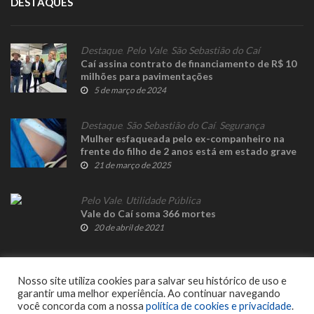
DESTAQUES
Destaque
,
Pelo Vale
,
São Sebastião do Caí
Caí assina contrato de financiamento de R$ 10
milhões para pavimentações
5 de março de 2024
Destaque
,
São Sebastião do Caí
,
Segurança
Mulher esfaqueada pelo ex-companheiro na
frente do filho de 2 anos está em estado grave
21 de março de 2025
Pelo Vale
,
Utilidade Pública
Vale do Caí soma 366 mortes
20 de abril de 2021
Nosso site utiliza cookies para salvar seu histórico de uso e
garantir uma melhor experiência. Ao continuar navegando
você concorda com a nossa
política de cookies e privacidade
.