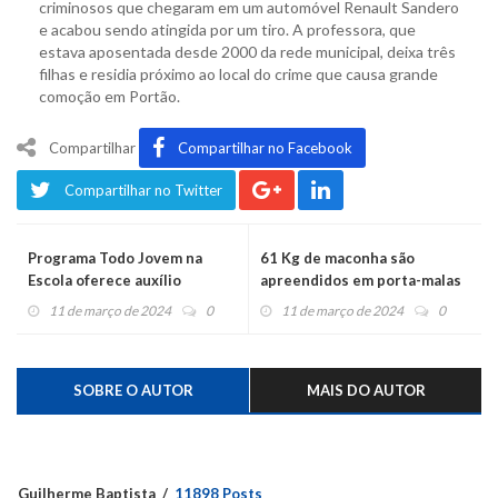
criminosos que chegaram em um automóvel Renault Sandero
e acabou sendo atingida por um tiro. A professora, que
estava aposentada desde 2000 da rede municipal, deixa três
filhas e residia próximo ao local do crime que causa grande
comoção em Portão.
Compartilhar
Compartilhar no Facebook
Compartilhar no Twitter
Programa Todo Jovem na
61 Kg de maconha são
Escola oferece auxílio
apreendidos em porta-malas
financeiro a estudantes
11 de março de 2024
0
11 de março de 2024
0
SOBRE O AUTOR
MAIS DO AUTOR
Guilherme Baptista
11898 Posts