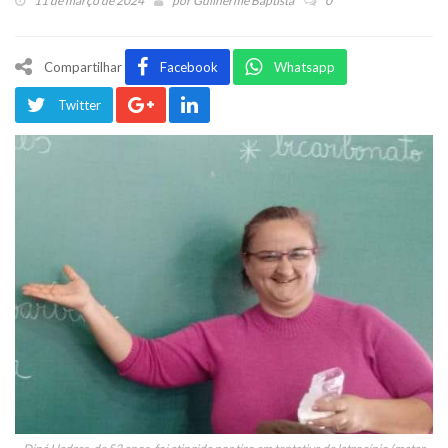
11 de março de 2024
por
Guilherme Baptista
0
Compartilhar
Facebook
Whatsapp
Twitter