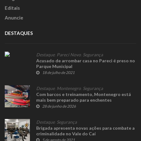
Editais
Anuncie
DESTAQUES
Destaque
,
Pareci Novo
,
Segurança
Acusado de arrombar casa no Pareci é preso no
Parque Municipal
18 de julho de 2021
Destaque
,
Montenegro
,
Segurança
Com barcos e treinamento, Montenegro está
mais bem preparado para enchentes
28 de junho de 2026
Destaque
,
Segurança
Brigada apresenta novas ações para combate a
criminalidade no Vale do Caí
5 de agosto de 2021