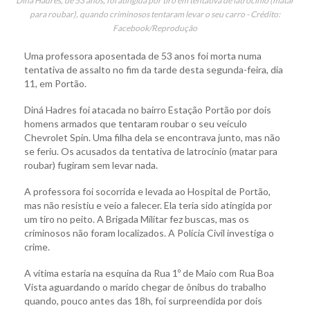
Diná Hadres, de 53 anos, foi atingida por tiro em tentativa de latrocínio (matar
para roubar), quando criminosos tentaram levar o seu carro - Crédito:
Facebook/Reprodução
Uma professora aposentada de 53 anos foi morta numa
tentativa de assalto no fim da tarde desta segunda-feira, dia
11, em Portão.
Diná Hadres foi atacada no bairro Estação Portão por dois
homens armados que tentaram roubar o seu veículo
Chevrolet Spin. Uma filha dela se encontrava junto, mas não
se feriu. Os acusados da tentativa de latrocínio (matar para
roubar) fugiram sem levar nada.
A professora foi socorrida e levada ao Hospital de Portão,
mas não resistiu e veio a falecer. Ela teria sido atingida por
um tiro no peito. A Brigada Militar fez buscas, mas os
criminosos não foram localizados. A Polícia Civil investiga o
crime.
A vítima estaria na esquina da Rua 1º de Maio com Rua Boa
Vista aguardando o marido chegar de ônibus do trabalho
quando, pouco antes das 18h, foi surpreendida por dois