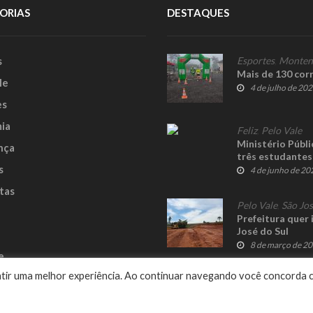
ORIAS
DESTAQUES
s
Esportes
,
Monten
Mais de 130 cor
le
4 de julho de 20
es
ia
Feliz
,
Pelo Vale
Ministério Públi
nça
três estudantes
s
4 de junho de 20
tas
Pelo Vale
,
São Jos
Prefeitura quer
José do Sul
8 de março de 2
e
rantir uma melhor experiência. Ao continuar navegando você concorda 