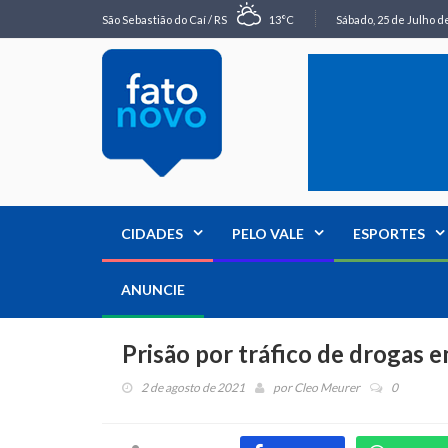
São Sebastião do Caí / RS
13°C
Sábado, 25 de Julho de
CIDADES
PELO VALE
ESPORTES
ANUNCIE
Prisão por tráfico de drogas e
2 de agosto de 2021
por
Cleo Meurer
0