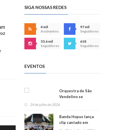
SIGA NOSSAS REDES
4 mil
97 mil
ram
Assinantes
Seguidores
voz
53,6 mil
618
Seguidores
Seguidores
e
EVENTOS
Orquestra de São
Vendelino se
apresenta na
24 de julho de 2026
Alemanha
Banda Hopus lança
clip cantado em
alemão e inglês