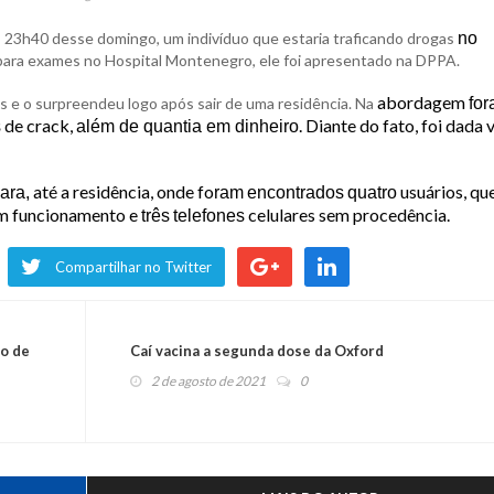
as 23h40 desse domingo, um indivíduo que estaria traficando drogas
no
para exames no Hospital Montenegro, ele foi apresentado na DPPA.
abordagem
s e o surpreendeu logo após sair de uma residência. Na
fo
de crack,
. Diante do fato, foi dada 
s
além de quantia em dinheiro
até a residência, onde fo
usuários, qu
ara,
ram
encontrados
quatro
em funcionamento e
celulares sem procedência.
três
telefones
Compartilhar no Twitter
o de
Caí vacina a segunda dose da Oxford
2 de agosto de 2021
0