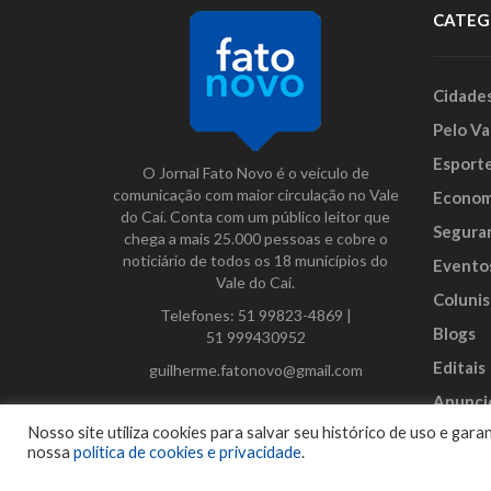
CATEG
Cidade
Pelo Va
Esport
O Jornal Fato Novo é o veículo de
comunicação com maior circulação no Vale
Econom
do Caí. Conta com um público leitor que
Segura
chega a mais 25.000 pessoas e cobre o
noticiário de todos os 18 municípios do
Evento
Vale do Caí.
Colunis
Telefones:
51 99823-4869
|
Blogs
51 999430952
Editais
guilherme.fatonovo@gmail.com
Anunci
Facebook
Instagram
Twitter
Nosso site utiliza cookies para salvar seu histórico de uso e ga
nossa
política de cookies e privacidade
.