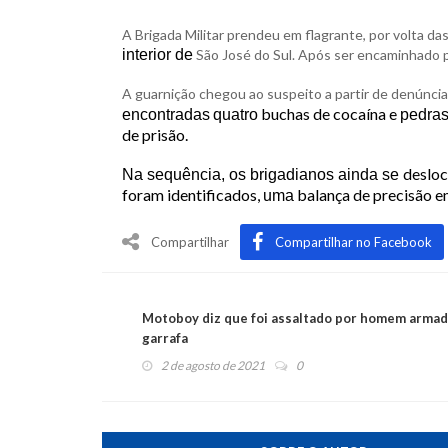
A Brigada Militar prendeu em flagrante, por volta d
interior de
São José do Sul. Após ser encaminhado 
A guarnição chegou ao suspeito a partir de denúncia
buchas de cocaína e
encontradas
quatro
pedra
de prisão.
desloc
Na sequência, os brigadianos ainda se
foram identificados,
balança de precisão 
uma
Compartilhar
Compartilhar no Facebook
Motoboy diz que foi assaltado por homem armad
garrafa
2 de agosto de 2021
0