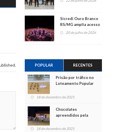
22 de julho de 2026
Sicredi Ouro Branco
RS/MG amplia acesso
ao show dos 45 anos
20 de julho de 2026
para mais associados
ublished.
POPULAR
RECENTES
Prisão por tráfico no
Loteamento Popular
18 de dezembro de 2021
Chocolates
apreendidos pela
Polícia são entregues
para crianças na
18 de dezembro de 2021