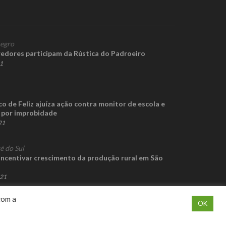
egro
redores participam da Rústica do Padroeiro
21
co de Feliz ajuíza ação contra monitor de escola e
 por improbidade
21
é do Sul
 incentivar crescimento da produção rural em São
021
com a
OK