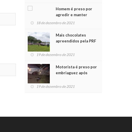
Chegada do Papai Noel
Homem é preso por
agredir e manter
mulher em cárcere
18 de dezembro de 2021
privado
Mais chocolates
apreendidos pela PRF
são entregues a
crianças no Natal
19 de dezembro de 2021
Solidário
Motorista é preso por
embriaguez após
acidente com dois
feridos
19 de dezembro de 2021