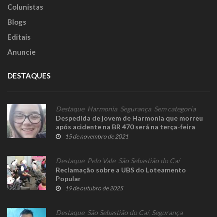
Colunistas
Blogs
Editais
Anuncie
DESTAQUES
Destaque
,
Harmonia
,
Segurança
,
Sem categoria
Despedida de jovem de Harmonia que morreu
após acidente na BR 470 será na terça-feira
15 de novembro de 2021
Destaque
,
Pelo Vale
,
São Sebastião do Caí
Reclamação sobre a UBS do Loteamento
Popular
19 de outubro de 2025
Destaque
,
São Sebastião do Caí
,
Segurança