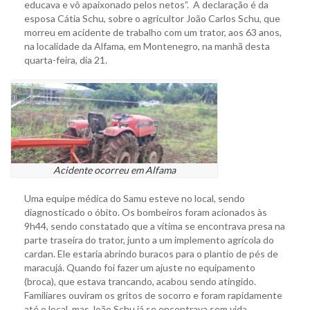
educava e vô apaixonado pelos netos”. A declaração é da
esposa Cátia Schu, sobre o agricultor João Carlos Schu, que
morreu em acidente de trabalho com um trator, aos 63 anos,
na localidade da Alfama, em Montenegro, na manhã desta
quarta-feira, dia 21.
Acidente ocorreu em Alfama
Uma equipe médica do Samu esteve no local, sendo
diagnosticado o óbito. Os bombeiros foram acionados às
9h44, sendo constatado que a vítima se encontrava presa na
parte traseira do trator, junto a um implemento agrícola do
cardan. Ele estaria abrindo buracos para o plantio de pés de
maracujá. Quando foi fazer um ajuste no equipamento
(broca), que estava trancando, acabou sendo atingido.
Familiares ouviram os gritos de socorro e foram rapidamente
até o local, mas João Schu já se encontrava sem vida.