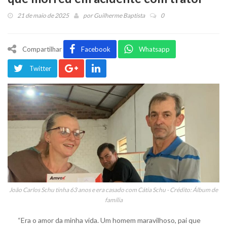
21 de maio de 2025
por
Guilherme Baptista
0
Compartilhar
Facebook
Whatsapp
Twitter
João Carlos Schu tinha 63 anos e era casado com Cátia Schu - Crédito: Álbum de
família
“Era o amor da minha vida. Um homem maravilhoso, pai que