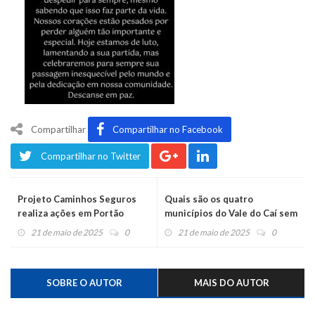
Compartilhar
Compartilhar no Facebook
Compartilhar no Twitter
Projeto Caminhos Seguros
Quais são os quatro
realiza ações em Portão
municípios do Vale do Caí sem
nesta quarta-feira
assassinatos há mais de 20
21 de maio de 2025
0
21 de maio de 2025
0
anos?
SOBRE O AUTOR
MAIS DO AUTOR