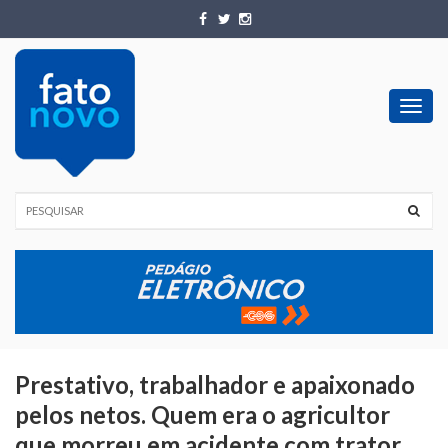
Toggl
navig
Prestativo, trabalhador e apaixonado
pelos netos. Quem era o agricultor
que morreu em acidente com trator