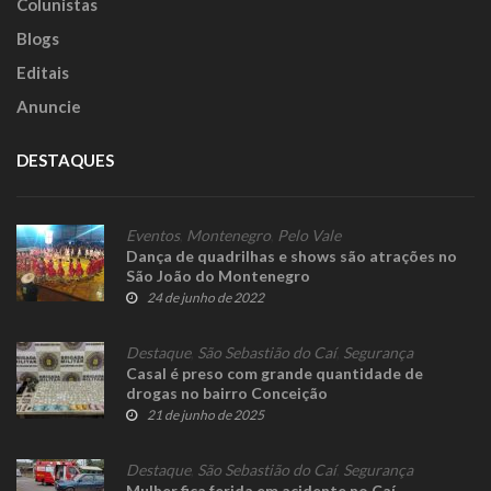
Colunistas
Blogs
Editais
Anuncie
DESTAQUES
Eventos
,
Montenegro
,
Pelo Vale
Dança de quadrilhas e shows são atrações no
São João do Montenegro
24 de junho de 2022
Destaque
,
São Sebastião do Caí
,
Segurança
Casal é preso com grande quantidade de
drogas no bairro Conceição
21 de junho de 2025
Destaque
,
São Sebastião do Caí
,
Segurança
Mulher fica ferida em acidente no Caí