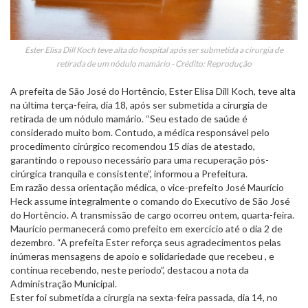
Ester Elisa Dill Koch teve alta do hospital após ser submetida a cirurgia de
retirada de um nódulo mamário - Crédito: Reprodução
A prefeita de São José do Hortêncio, Ester Elisa Dill Koch, teve alta
na última terça-feira, dia 18, após ser submetida a cirurgia de
retirada de um nódulo mamário. “Seu estado de saúde é
considerado muito bom. Contudo, a médica responsável pelo
procedimento cirúrgico recomendou 15 dias de atestado,
garantindo o repouso necessário para uma recuperação pós-
cirúrgica tranquila e consistente”, informou a Prefeitura.
Em razão dessa orientação médica, o vice-prefeito José Maurício
Heck assume integralmente o comando do Executivo de São José
do Hortêncio. A transmissão de cargo ocorreu ontem, quarta-feira.
Maurício permanecerá como prefeito em exercício até o dia 2 de
dezembro. “A prefeita Ester reforça seus agradecimentos pelas
inúmeras mensagens de apoio e solidariedade que recebeu , e
continua recebendo, neste período”, destacou a nota da
Administração Municipal.
Ester foi submetida a cirurgia na sexta-feira passada, dia 14, no