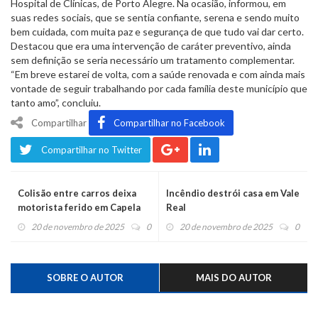
Hospital de Clínicas, de Porto Alegre. Na ocasião, informou, em
suas redes sociais, que se sentia confiante, serena e sendo muito
bem cuidada, com muita paz e segurança de que tudo vai dar certo.
Destacou que era uma intervenção de caráter preventivo, ainda
sem definição se seria necessário um tratamento complementar.
“Em breve estarei de volta, com a saúde renovada e com ainda mais
vontade de seguir trabalhando por cada família deste município que
tanto amo”, concluiu.
Compartilhar
Compartilhar no Facebook
Compartilhar no Twitter
Colisão entre carros deixa
Incêndio destrói casa em Vale
motorista ferido em Capela
Real
de Santana
20 de novembro de 2025
0
20 de novembro de 2025
0
SOBRE O AUTOR
MAIS DO AUTOR