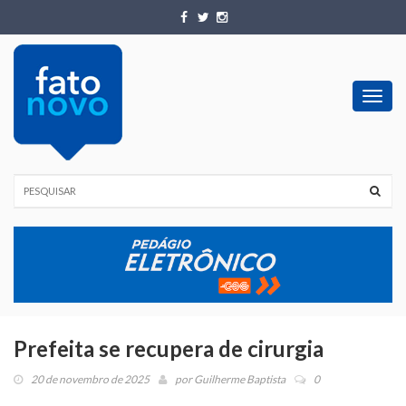
Toggl
navig
Prefeita se recupera de cirurgia
20 de novembro de 2025
por
Guilherme Baptista
0