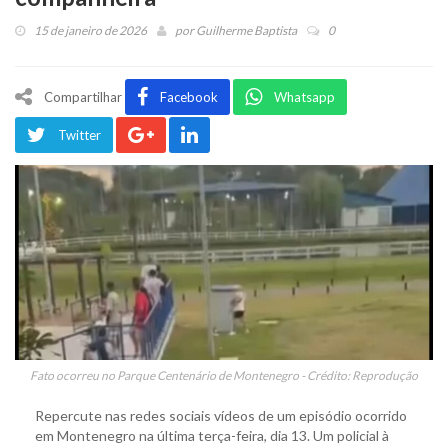
15 de janeiro de 2026
por
Guilherme Baptista
0
Compartilhar
Facebook
Whatsapp
Twitter
Fato ocorreu no Parque Centenário de Montenegro - Crédito: Reprodução
Repercute nas redes sociais vídeos de um episódio ocorrido
em Montenegro na última terça-feira, dia 13. Um policial à