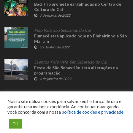
Bad Trip promete gargalhadas no Centro de
Cultura do Caí
7 de março de 2022
Pelo Vale
,
São Sebastião do Caí
Fumacê será aplicado hoje no Pinheirinho e São
Martim
29 de abril de 2022
Eventos
,
Pelo Vale
,
São Sebastião do Caí
Festa de São Sebastião terá alterações na
programação
6 de janeiro de 2022
Nosso site utiliza cookies para salvar seu histórico de uso e
garantir uma melhor experiência. Ao continuar navegando
você concorda com a nossa
política de cookies e privacidade
.
© 2023 Fato Novo - Todos os direitos reservados. Desenvolvido por
Delalibera
.
OK