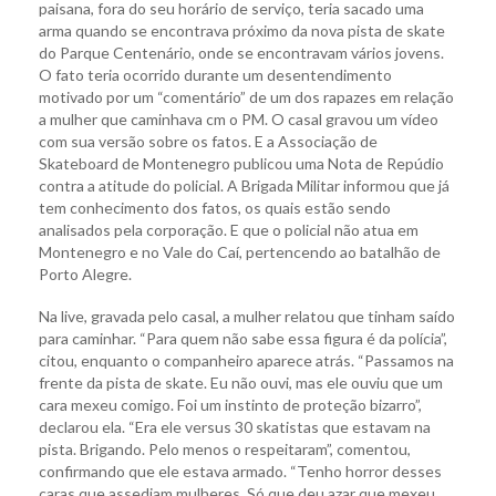
paisana, fora do seu horário de serviço, teria sacado uma
arma quando se encontrava próximo da nova pista de skate
do Parque Centenário, onde se encontravam vários jovens.
O fato teria ocorrido durante um desentendimento
motivado por um “comentário” de um dos rapazes em relação
a mulher que caminhava cm o PM. O casal gravou um vídeo
com sua versão sobre os fatos. E a Associação de
Skateboard de Montenegro publicou uma Nota de Repúdio
contra a atitude do policial. A Brigada Militar informou que já
tem conhecimento dos fatos, os quais estão sendo
analisados pela corporação. E que o policial não atua em
Montenegro e no Vale do Caí, pertencendo ao batalhão de
Porto Alegre.
Na live, gravada pelo casal, a mulher relatou que tinham saído
para caminhar. “Para quem não sabe essa figura é da polícia”,
citou, enquanto o companheiro aparece atrás. “Passamos na
frente da pista de skate. Eu não ouvi, mas ele ouviu que um
cara mexeu comigo. Foi um instinto de proteção bizarro”,
declarou ela. “Era ele versus 30 skatistas que estavam na
pista. Brigando. Pelo menos o respeitaram”, comentou,
confirmando que ele estava armado. “Tenho horror desses
caras que assediam mulheres. Só que deu azar que mexeu