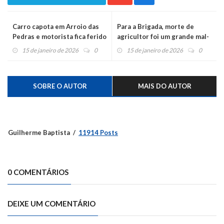
Carro capota em Arroio das
Para a Brigada, morte de
Pedras e motorista fica ferido
agricultor foi um grande mal-
entendido
15 de janeiro de 2026
0
15 de janeiro de 2026
0
SOBRE O AUTOR
MAIS DO AUTOR
Guilherme Baptista
11914 Posts
0 COMENTÁRIOS
DEIXE UM COMENTÁRIO