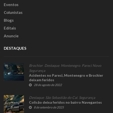
Eventos
Colunistas
Blogs
Editais
Anuncie
DESTAQUES
Brochier
,
Destaque
,
Montenegro
,
Pareci Novo
,
Segurança
Acidentes no Pareci, Montenegro e Brochier
deixam feridos
28 de agosto de 2022
Destaque
,
São Sebastião do Caí
,
Segurança
Colisão deixa feridos no bairro Navegantes
8 de setembro de 2025