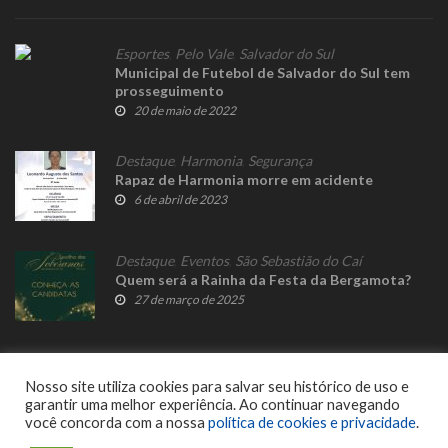
Esportes
,
Pelo Vale
,
Salvador do Sul
Municipal de Futebol de Salvador do Sul tem
prosseguimento
20 de maio de 2022
Destaque
,
Harmonia
,
Segurança
Rapaz de Harmonia morre em acidente
6 de abril de 2023
Destaque
,
Eventos
,
São Sebastião do Caí
Quem será a Rainha da Festa da Bergamota?
27 de março de 2025
Nosso site utiliza cookies para salvar seu histórico de uso e
garantir uma melhor experiência. Ao continuar navegando
você concorda com a nossa
política de cookies e privacidade
.
© 2023 Fato Novo - Todos os direitos reservados. Desenvolvido por