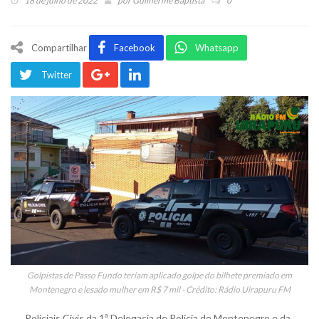
18 de julho de 2022
por
Guilherme Baptista
0
Compartilhar
Facebook
Whatsapp
Twitter
Golpistas de Passo Fundo teriam aplicado golpe do bilhete premiado em
Montenegro e lesado mulher em R$ 7 mil - Crédito: Rádio Uirapuru FM
Policiais Civis da 1ª Delegacia de Polícia de Montenegro e da