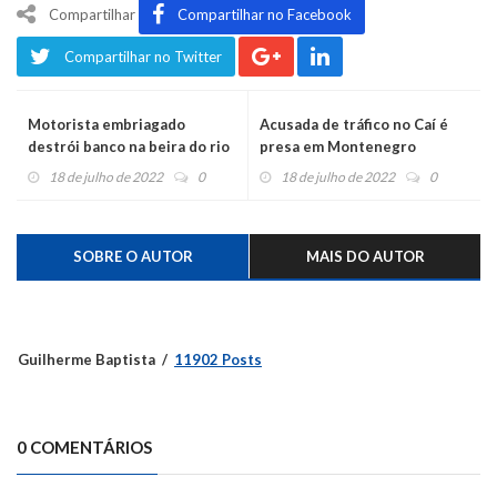
Compartilhar
Compartilhar no Facebook
Compartilhar no Twitter
Motorista embriagado
Acusada de tráfico no Caí é
destrói banco na beira do rio
presa em Montenegro
18 de julho de 2022
0
18 de julho de 2022
0
SOBRE O AUTOR
MAIS DO AUTOR
Guilherme Baptista
11902 Posts
0 COMENTÁRIOS