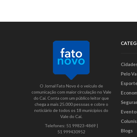
CATEG
Cidade
Pelo Va
Esport
O Jornal Fato Novo é o veículo de
comunicação com maior circulação no Vale
Econom
do Caí. Conta com um público leitor que
Segura
chega a mais 25.000 pessoas e cobre o
noticiário de todos os 18 municípios do
Evento
Vale do Caí.
Colunis
Telefones:
51 99823-4869
|
Blogs
51 999430952