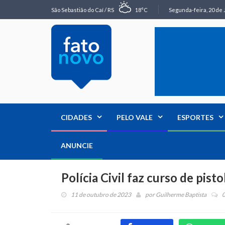
São Sebastião do Caí / RS
18°C
Segunda-feira, 20 de 
CIDADES
PELO VALE
ESPORTES
ANUNCIE
Polícia Civil faz curso de pisto
11 de outubro de 2023
por
Guilherme Baptista