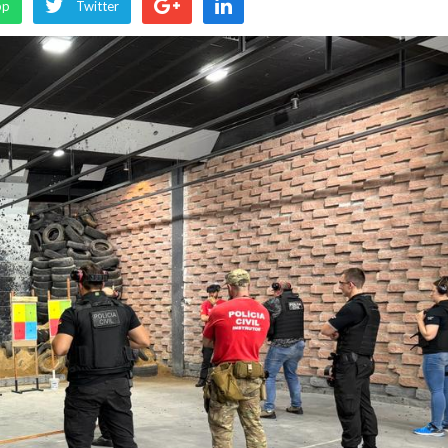
pp
Twitter