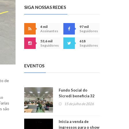
SIGA NOSSAS REDES
4 mil
97 mil
Assinantes
Seguidores
53,6 mil
618
Seguidores
Seguidores
EVENTOS
nto de
Fundo Social do
Sicredi beneficia 32
so
projetos em
Farias
15 de julho de 2026
Montenegro
es são
Inicia a venda de
ingressos para o show