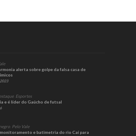
ale
rmonia alerta sobre golpe da falsa casa de
ímicos
e 2023
estaque
,
Esportes
ia e é líder do Gaúcho de futsal
26
negro
,
Pelo Vale
 monitoramento e batimetria do rio Caí para