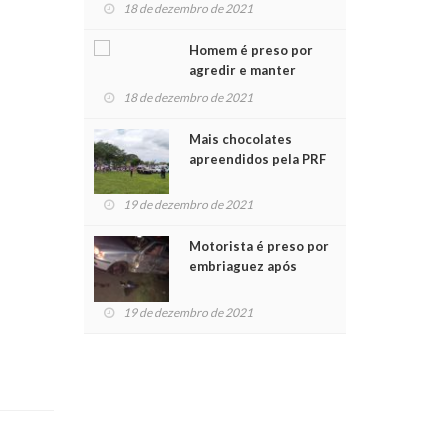
para crianças na
18 de dezembro de 2021
Chegada do Papai Noel
Homem é preso por
agredir e manter
mulher em cárcere
18 de dezembro de 2021
privado
Mais chocolates
apreendidos pela PRF
são entregues a
crianças no Natal
19 de dezembro de 2021
Solidário
Motorista é preso por
embriaguez após
acidente com dois
feridos
19 de dezembro de 2021