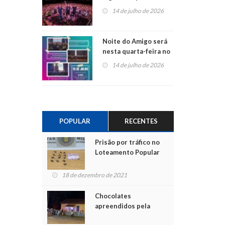
do Jota Quest nos 45
14 de julho de 2026
anos da Sicredi Ouro
Branco RS/MG
Noite do Amigo será
nesta quarta-feira no
Centro de Cultura de
14 de julho de 2026
São Sebastião do Caí
POPULAR
RECENTES
Prisão por tráfico no
Loteamento Popular
18 de dezembro de 2021
Chocolates
apreendidos pela
Polícia são entregues