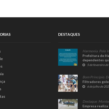
ORIAS
DESTAQUES
s
Harmonia
,
Pelo V
Prefeitura de Ha
le
dependentes qu
5 de fevereiro d
es
ia
Bom Princípio
,
D
nça
Filtradores gole
6 de julho de 20
s
tas
Destaque
,
Monte
Empresa realiza