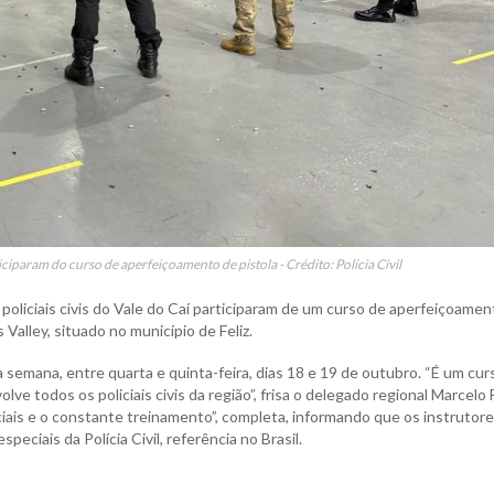
ticiparam do curso de aperfeiçoamento de pistola - Crédito: Polícia Civil
 policiais civis do Vale do Caí participaram de um curso de aperfeiçoame
Valley, situado no município de Feliz.
 semana, entre quarta e quinta-feira, dias 18 e 19 de outubro. “É um cur
ve todos os policiais civis da região”, frisa o delegado regional Marcelo 
ciais e o constante treinamento”, completa, informando que os instrutor
eciais da Polícia Civil, referência no Brasil.