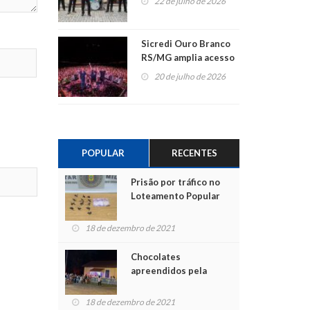
22 de julho de 2026
Sicredi Ouro Branco
RS/MG amplia acesso
ao show dos 45 anos
20 de julho de 2026
para mais associados
POPULAR
RECENTES
Prisão por tráfico no
Loteamento Popular
18 de dezembro de 2021
Chocolates
apreendidos pela
Polícia são entregues
para crianças na
18 de dezembro de 2021