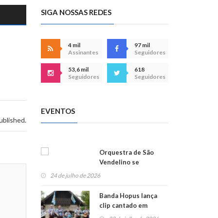
SIGA NOSSAS REDES
4 mil
97 mil
Assinantes
Seguidores
53,6 mil
618
Seguidores
Seguidores
EVENTOS
ublished.
Orquestra de São
Vendelino se
apresenta na
24 de julho de 2026
Alemanha
Banda Hopus lança
clip cantado em
alemão e inglês