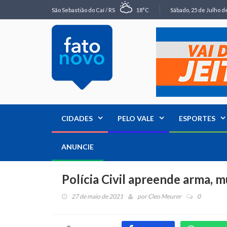
São Sebastião do Caí / RS
18°C
Sábado, 25 de Julho de
CIDADES
PELO VALE
ESPORTES
ANUNCIE
Polícia Civil apreende arma, 
27 de maio de 2021
por
Cleo Meurer
0