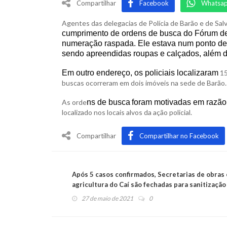
Compartilhar
Facebook
Whatsa
Agentes das delegacias de Polícia de Barão e de Salva
cumprimento de ordens de busca do Fórum de 
numeração raspada. Ele estava num ponto de
sendo apreendidas roupas e calçados, além da
Em outro endereço, os policiais localizaram
15
buscas ocorreram em dois imóveis na sede de Barão.
As orde
ns de busca
foram motivadas em razão
localizado nos locais alvos da ação policial.
Compartilhar
Compartilhar no Facebook
Após 5 casos confirmados, Secretarias de obras 
agricultura do Caí são fechadas para sanitização
27 de maio de 2021
0