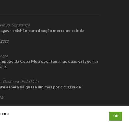
 Novo
,
Segurança
gava colchão para doação morre ao cair da
e 2023
egro
ampeão da Copa Metropolitana nas duas categorias
2021
a
,
Destaque
,
Pelo Vale
nte espera há quase um mês por cirurgia de
23
com a
OK