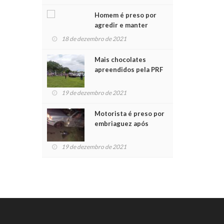
Chegada do Papai Noel
Homem é preso por
agredir e manter
mulher em cárcere
18 de dezembro de 2021
privado
Mais chocolates
apreendidos pela PRF
são entregues a
crianças no Natal
19 de dezembro de 2021
Solidário
Motorista é preso por
embriaguez após
acidente com dois
feridos
19 de dezembro de 2021