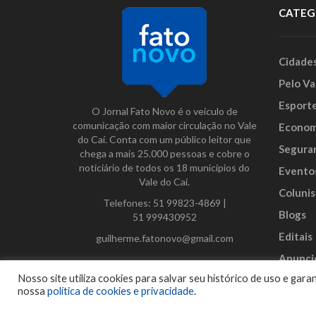
CATEG
Cidade
Pelo Va
Esport
O Jornal Fato Novo é o veículo de
comunicação com maior circulação no Vale
Econom
do Caí. Conta com um público leitor que
Segura
chega a mais 25.000 pessoas e cobre o
noticiário de todos os 18 municípios do
Evento
Vale do Caí.
Colunis
Telefones:
51 99823-4869
|
Blogs
51 999430952
Editais
guilherme.fatonovo@gmail.com
Anunci
Facebook
Instagram
Twitter
Nosso site utiliza cookies para salvar seu histórico de uso e ga
nossa
política de cookies e privacidade
.