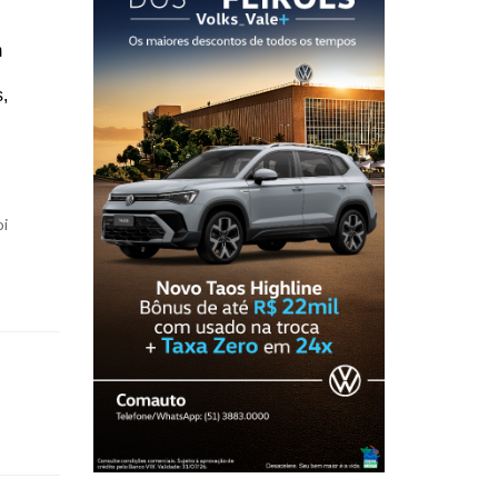
m
,
oi