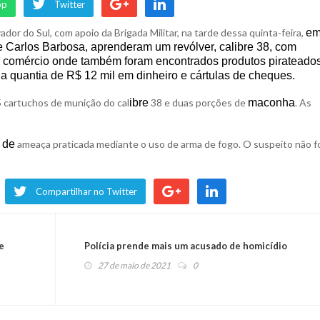
pp
Twitter
dor do Sul, com apoio da Brigada Militar, na tarde dessa quinta-feira,
e
Carlos Barbosa, aprenderam um revólver, calibre 38, com
 comércio onde também foram encontrados produtos pirateados
 quantia de R$ 12 mil em dinheiro e cártulas de cheques.
 cartuchos de munição do cal
ibre
38 e duas porções de
maconha
. As
 de
ameaça praticada mediante o uso de arma de fogo. O suspeito não f
Compartilhar no Twitter
e
Polícia prende mais um acusado de homicídio
27 de maio de 2021
0