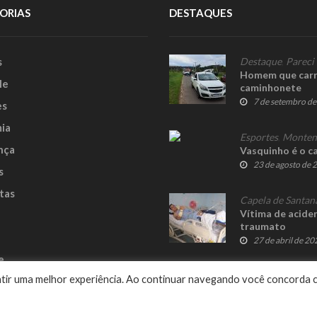
ORIAS
DESTAQUES
s
Destaque
,
Pareci
Homem que carre
le
caminhonete
7 de setembro d
es
ia
Esportes
,
Monten
nça
Vasquinho é o c
23 de agosto de 
s
tas
Capela de Santan
Vítima de acide
traumato
27 de abril de 20
e
rantir uma melhor experiência. Ao continuar navegando você concorda 